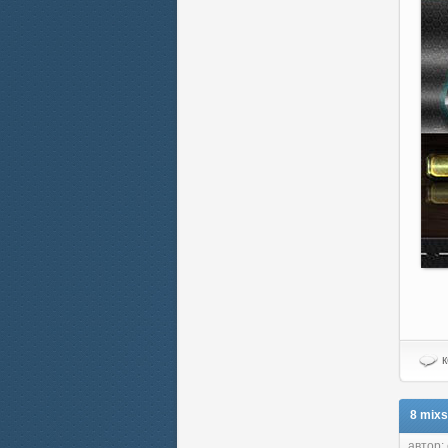
к
8 mixs
автор: