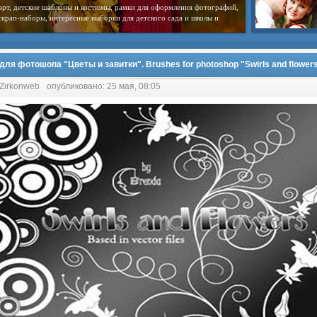
арт, детские шаблоны и костюмы, рамки для оформления фотографий,
скрап-наборы, интересные выборки для детского сада и школы и
для фотошопа "Цветы и завитки". Brushes for photoshop "Swirls and flower
 Zirkonweb
опубликовано: 25 мая, 08:05