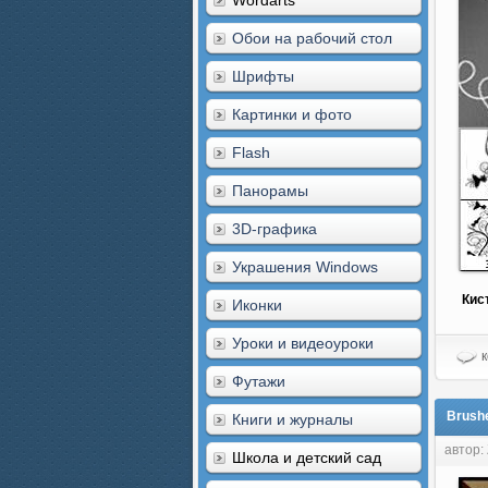
Wordarts
Обои на рабочий стол
Шрифты
Картинки и фото
Flash
Панорамы
3D-графика
Украшения Windows
Кис
Иконки
Уроки и видеоуроки
к
Футажи
Brush
Книги и журналы
автор:
Школа и детский сад