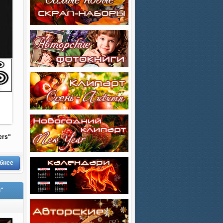
ers"
бнее
ы"