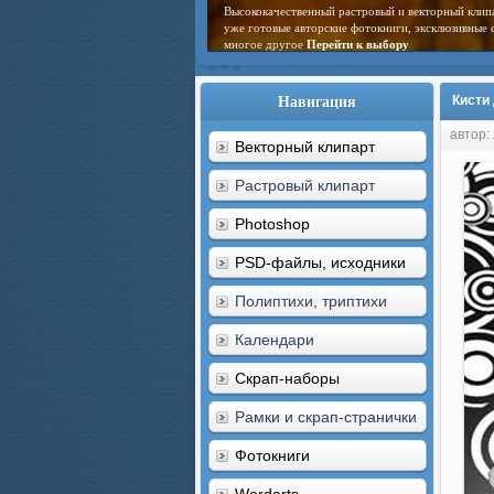
Высококачественный растровый и векторный клип
уже готовые авторские фотокниги, эксклюзивные 
многое другое
Перейти к выбору
Навигация
Кисти 
автор:
Векторный клипарт
Растровый клипарт
Photoshop
PSD-файлы, исходники
Полиптихи, триптихи
Календари
Скрап-наборы
Рамки и скрап-странички
Фотокниги