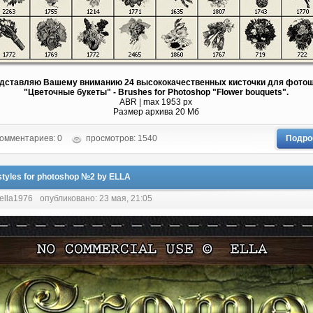
дставляю Вашему вниманию 24 высококачественных кисточки для фото
"Цветочные букеты" - Brushes for Photoshop "Flower bouquets".
ABR | max 1953 px
Размер архива 20 Мб
омментариев: 0
просмотров: 1540
Подро
styles for photoshop №2 by ELLA
 ella1976
опубликовано: 23 мая, 21:05