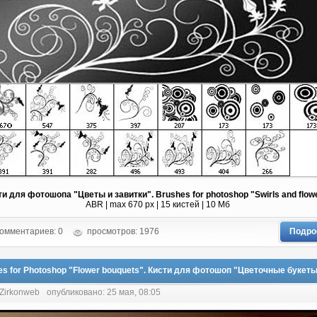
ти для фотошопа "Цветы и завитки". Brushes for photoshop "Swirls and flow
ABR | max 670 px | 15 кистей | 10 Мб
омментариев: 0
просмотров: 1976
Подро
es for Photoshop "Flower bouquets". Кисти для фотошоп "Цветочные букет
 Zirkonweb
опубликовано: 25 мая, 08:05