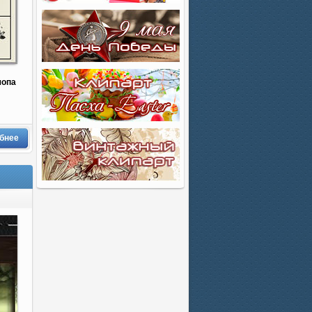
шопа
бнее