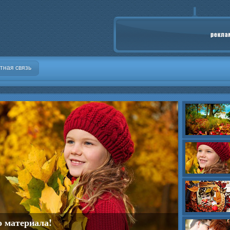
тная связь
о материала!