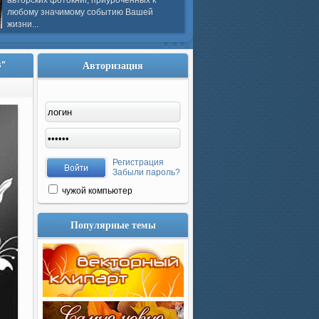
авторских фотокниг, приуроченных к
любому значимому событию Вашей
жизни...
Авторизация
s"
Регистрация
Забыли пароль?
чужой компьютер
Популярные темы