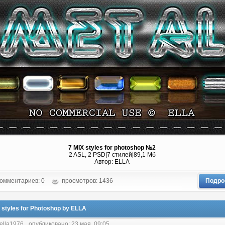
7 MIX styles for photoshop №2
2 ASL, 2 PSD|7 стилей|89,1 Мб
Aвтор: ELLA
омментариев: 0
просмотров: 1436
Подро
 styles for Photoshop by ELLA
 ella1976
опубликовано: 23 мая, 09:05