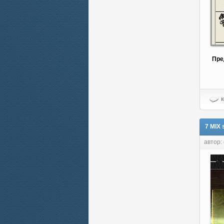
Пре
к
7 MIX 
автор: