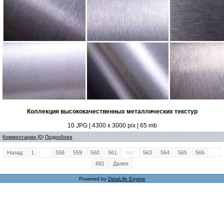
Коллекция высококачественных металлических текстур
10 JPG | 4300 x 3000 pix | 65 mb
Комментарии (0)
Подробнее
Назад
1
...
558
559
560
561
562
563
564
565
566
...
681
Далее
Powered by
DataLife Engine