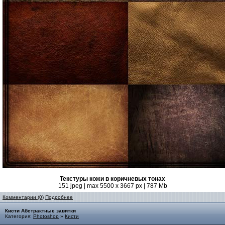
Текстуры кожи в коричневых тонах
151 jpeg | max 5500 x 3667 px | 787 Mb
Комментарии (0)
Подробнее
Кисти Абстрактные завитки
Категория:
Photoshop
»
Кисти