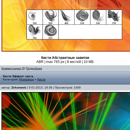
Кисти Абстрактные завитки
ABR | max 765 px | 8 кистей | 10 МБ
Комментарии (0)
Подробнее
Кисти Эффект света
Категория:
Photoshop
»
Кисти
автор:
Zirkonweb
| 5-01-2013, 19:36 | Просмотров: 1409