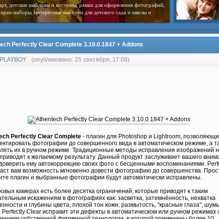
арт, детские шаблоны и костюмы, рамки для оформления фотографий,
скрап-наборы, интересные выборки для детского сада и школы и
ech Perfectly Clear Complete 3.10.0.1847 + Addons
PLAYBOY
(опубликовано: 25 сентября, 17:09)
ech Perfectly Clear Complete
- плагин для Photoshop и Lightroom, позволяющ
ектировать фотографии до совершенного вида в автоматическом режиме, а т
лять их в ручном режиме. Традиционные методы исправления изображений 
 приводят к желаемому результату. Данный продукт заслуживает вашего вним
доверить ему автокоррекцию своих фото с бесценными воспоминаниями. Perfe
даст вам возможность мгновенно довести фотографию до совершенства. Прос
ите плагин и выбранные фотографии будут автоматически исправлены.
овых камерах есть более десятка ограничений, которые приводят к таким
тельным искажениям в фотографиях как: засветка, затемнённость, нехватка
нности и глубины цвета, плохой тон кожи, размытость, "красные глаза", шумы 
 Perfectly Clear исправит эти дефекты в автоматическом или ручном режимах 
ением собственной фирменной технологии, в которой применены более 10