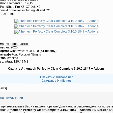
oshop Elements 13,14,15
 PaintShop Pro X6, X7, X8, X9
room 4 or newer, including v6 and CC
 RAM or more
мация о программе:
пуска:
2020
орма:
Windows® 7/8/8.1/10
(64-bit only)
интерфейса:
Русский / English
тво:
cracked
р файла:
120,49 MB
Скачать Athentech Perfectly Clear Complete 3.10.0.1847 + Addons
Скачать с Turbobit.net
Скачать с Hitfile.net
news]
жие публикации:
 приветствовать Вас на нашем портале! Для начала рекомендуем посмотрет
ание
Athentech Perfectly Clear Complete 3.10.0.1847 + Addons
. Вы можете бе