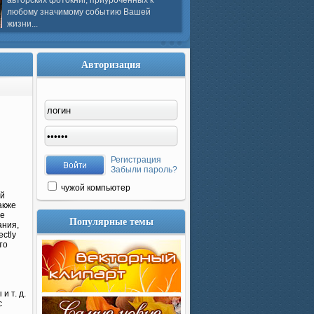
авторских фотокниг, приуроченных к
любому значимому событию Вашей
жизни...
Авторизация
Регистрация
Забыли пароль?
чужой компьютер
ий
акже
не
Популярные темы
ания,
ctly
то
и т. д.
с