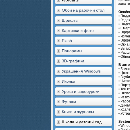
Wordarts
запате
Обои на рабочий стол
Особе
• Подд
Шрифты
• Реда
• Наде
• Смар
Картинки и фото
• Эффе
• Изме
Flash
• Эффе
• Окна
• Вы м
Панорамы
• Рас
• Обно
3D-графика
В авт
• Бала
Украшения Windows
• Цвет
• Глуб
Иконки
• Чист
• Порт
• Тон к
Уроки и видеоуроки
• Эксп
• Резко
Футажи
• Расс
• Дина
• Удал
Книги и журналы
• Устр
Школа и детский сад
Syste
• Windo
• Phot