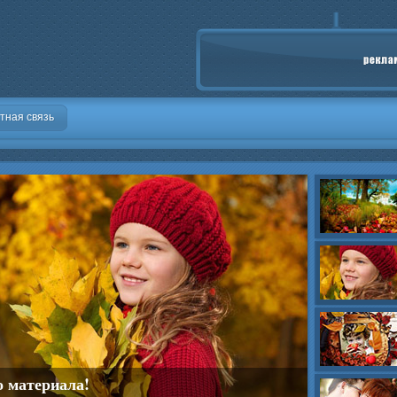
тная связь
о материала!