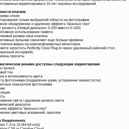
нтованных корректировок и 10 лет научных исследований.
нности плагина
:
ержка слоев
ктирования только выбранной области на фотографии
жное обнаружение и удаление эффекта "красных глаз"
т резкость (Новый диапазон: 0-200 вместо 0-100)
ктивное использование памяти.
няемый размер окна плагина
ктивные ярлычки сэкономят еще больше времени
 плагина видны на широкоформатных мониторах.
ожете запустить Perfectly Clear Plug-in через удаленный рабочий стол.
ширенный интерфейс
влены пресеты
оматическом режиме доступны следующие корректировки
:
нс белого
овой тон
ина и интенсивность цвета
ота фотоснимка (подавление шума, устранение зернистости)
ретные показатели фотоснимка
ожи
озиция
сть
еивание света / удаление резкого света
мический диапазон
ение эффекта "красных глаз"
анение цветовых искажений, ореолов
m Requirements
:
ws 7, 8 or 10 (64-bit only)
oshop CS6 or Creative Cloud