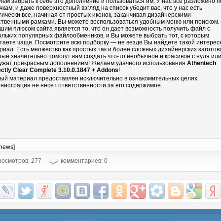
лем забрать к себе это дополнение и пользоваться им. У нас все разложено п
чкам, и даже поверхностный взгляд на список убедит вас, что у нас есть
тически все, начиная от простых иконок, заканчивая дизайнерскими
ственными рамками. Вы можете воспользоваться удобным меню или поиском.
шим плюсом сайта является то, что он дает возможность получить файл с
ольких популярных файлообмеников, и Вы можете выбрать тот, с которым
таете чаще. Посмотрите всю подборку — не везде Вы найдете такой интере
риал. Есть множество как простых так и более сложных дизайнерских заготово
рые значительно помогут вам создать что-то необычное и красивое с нуля ил
ужат прекрасным дополнением! Желаем удачного использования
Athentech
ectly Clear Complete 3.10.0.1847 + Addons
!
ый материал предоставлен исключительно в ознакомительных целях.
нистрация не несет ответственности за его содержимое.
-news]
осмотров: 277
комментариев: 0