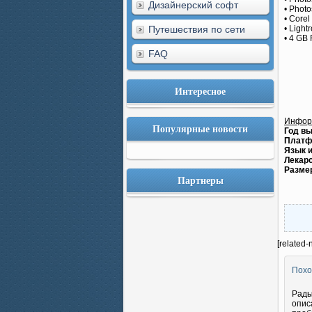
Дизайнерский софт
• Phot
• Corel
Путешествия по сети
• Light
• 4 GB
FAQ
Интересное
Инфор
Популярные новости
Год вы
Платф
Язык 
Лекарс
Разме
Партнеры
[related-
Похо
Рады
опис