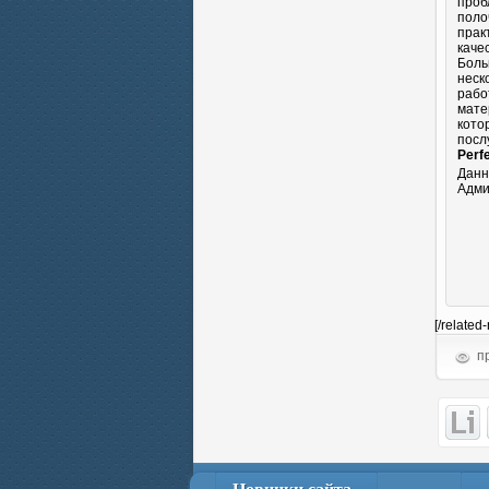
проб
поло
прак
каче
Боль
неск
рабо
мате
кото
посл
Perf
Данн
Адми
[/related
пр
Новинки сайта