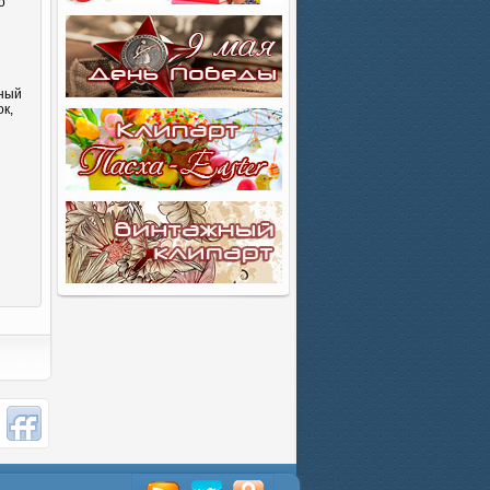
о
сный
к,
и