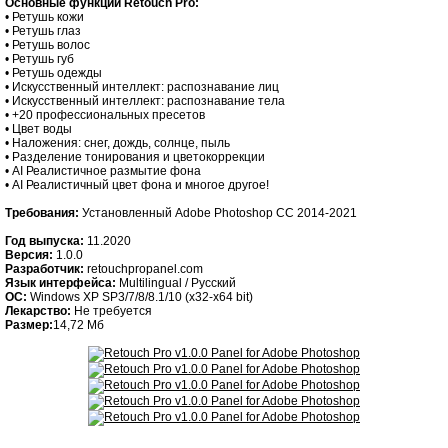
Основные функции Retouch Pro:
• Ретушь кожи
• Ретушь глаз
• Ретушь волос
• Ретушь губ
• Ретушь одежды
• Искусственный интеллект: распознавание лиц
• Искусственный интеллект: распознавание тела
• +20 профессиональных пресетов
• Цвет воды
• Наложения: снег, дождь, солнце, пыль
• Разделение тонирования и цветокоррекции
• AI Реалистичное размытие фона
• AI Реалистичный цвет фона и многое другое!
Требования:
Установленный Adobe Photoshop CC 2014-2021
Год выпуска:
11.2020
Версия:
1.0.0
Разработчик:
retouchpropanel.com
Язык интерфейса:
Multilingual / Русский
ОС:
Windows XP SP3/7/8/8.1/10 (x32-x64 bit)
Лекарство:
Не требуется
Размер:
14,72 Мб