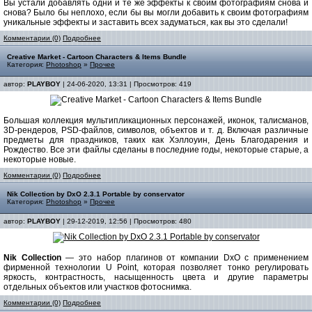
Вы устали добавлять одни и те же эффекты к своим фотографиям снова и
снова? Было бы неплохо, если бы вы могли добавить к своим фотографиям
уникальные эффекты и заставить всех задуматься, как вы это сделали!
Комментарии (0)
Подробнее
Creative Market - Cartoon Characters & Items Bundle
Категория:
Photoshop
»
Прочее
автор:
PLAYBOY
| 24-06-2020, 13:31 | Просмотров: 419
Большая коллекция мультипликационных персонажей, иконок, талисманов,
3D-рендеров, PSD-файлов, символов, объектов и т. д. Включая различные
предметы для праздников, таких как Хэллоуин, День Благодарения и
Рождество. Все эти файлы сделаны в последние годы, некоторые старые, а
некоторые новые.
Комментарии (0)
Подробнее
Nik Collection by DxO 2.3.1 Portable by conservator
Категория:
Photoshop
»
Прочее
автор:
PLAYBOY
| 29-12-2019, 12:56 | Просмотров: 480
Nik Collection
— это набор плагинов от компании DxO с применением
фирменной технологии U Point, которая позволяет тонко регулировать
яркость, контрастность, насыщенность цвета и другие параметры
отдельных объектов или участков фотоснимка.
Комментарии (0)
Подробнее