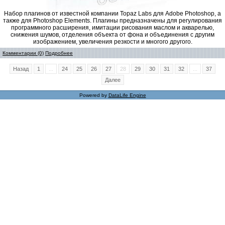
Набор плагинов от известной компании Topaz Labs для Adobe Photoshop, а
также для Photoshop Elements. Плагины предназначены для регулирования
программного расширения, имитации рисования маслом и акварелью,
снижения шумов, отделения объекта от фона и объединения с другим
изображением, увеличения резкости и многого другого.
Комментарии (0)
Подробнее
Назад
1
...
24
25
26
27
28
29
30
31
32
...
37
Далее
Powered by
DataLife Engine