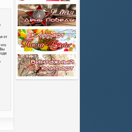
ь
ая от
 что
 Вы
езде
о