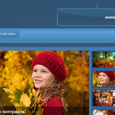
тная связь
о материала!