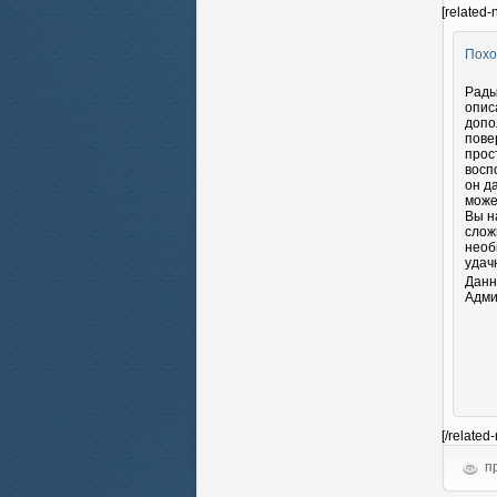
[related-
Похо
Рады
опис
допо
пове
прос
восп
он д
може
Вы н
слож
необ
удач
Данн
Адми
[/related
пр