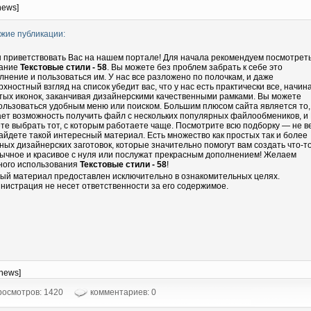
news]
жие публикации:
 приветствовать Вас на нашем портале! Для начала рекомендуем посмотрет
ание
Текстовые стили - 58
. Вы можете без проблем забрать к себе это
лнение и пользоваться им. У нас все разложено по полочкам, и даже
рхностный взгляд на список убедит вас, что у нас есть практически все, начин
тых иконок, заканчивая дизайнерскими качественными рамками. Вы можете
ользоваться удобным меню или поиском. Большим плюсом сайта является то,
ает возможность получить файл с нескольких популярных файлообмеников, и
те выбрать тот, с которым работаете чаще. Посмотрите всю подборку — не в
айдете такой интересный материал. Есть множество как простых так и более
ных дизайнерских заготовок, которые значительно помогут вам создать что-т
ычное и красивое с нуля или послужат прекрасным дополнением! Желаем
ного использования
Текстовые стили - 58
!
ый материал предоставлен исключительно в ознакомительных целях.
нистрация не несет ответственности за его содержимое.
-news]
осмотров: 1420
комментариев: 0