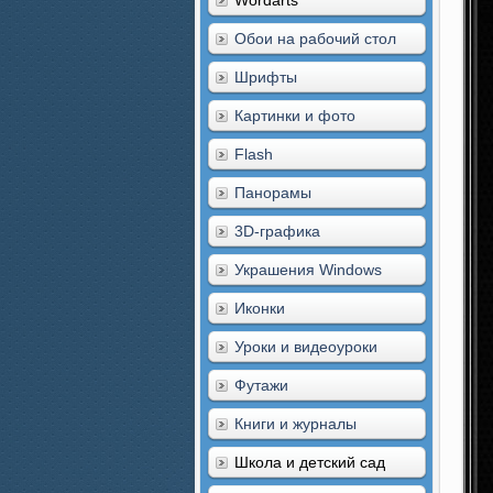
Wordarts
Обои на рабочий стол
Шрифты
Картинки и фото
Flash
Панорамы
3D-графика
Украшения Windows
Иконки
Уроки и видеоуроки
Футажи
Книги и журналы
Школа и детский сад