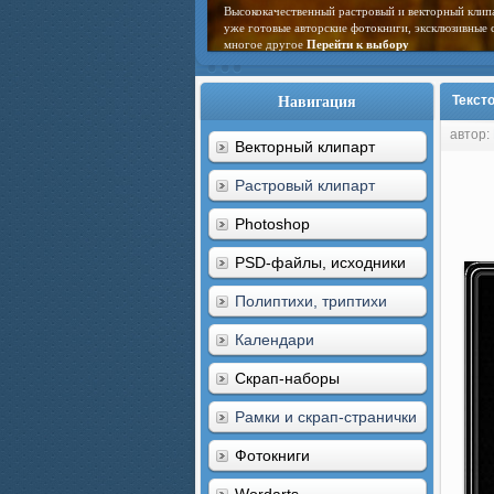
Высококачественный растровый и векторный клип
уже готовые авторские фотокниги, эксклюзивные 
многое другое
Перейти к выбору
Навигация
Тексто
автор:
Векторный клипарт
Растровый клипарт
Photoshop
PSD-файлы, исходники
Полиптихи, триптихи
Календари
Скрап-наборы
Рамки и скрап-странички
Фотокниги