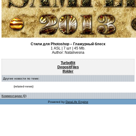
Стили для Photoshop – Гламурный блеск
1 ASL | 7 шт | 45 Mb.
Author: Natalivesna
TurboBit
DepositFiles
Ifolder
Другие новости по теме:
{related-news}
Комментарии (0)
Powered by
DataLife Engine