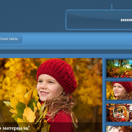
тная связь
о материала!