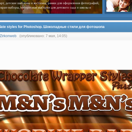
арт, детские шаблоны и костюмы, рамки для оформления фотографий,
скрап-наборы, интересные выборки для детского сада и школы и
late styles for Photoshop. Шоколадные стили для фотошопа
Zirkonweb
(опубликовано: 7 мая, 14:05)