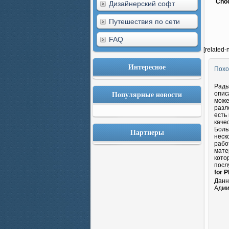
Choc
Дизайнерский софт
Путешествия по сети
FAQ
[related-
Интересное
Похо
Рады
Популярные новости
опис
може
разл
есть
каче
Боль
Партнеры
неск
рабо
мате
кото
посл
for 
Данн
Адми