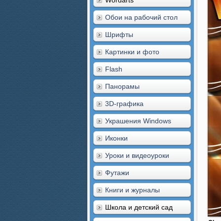
Wordarts
Обои на рабочий стол
Шрифты
Картинки и фото
Flash
Панорамы
3D-графика
Украшения Windows
Иконки
Уроки и видеоуроки
Футажи
Книги и журналы
Школа и детский сад