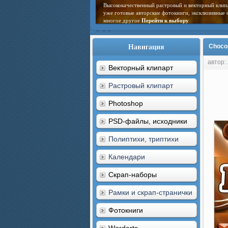
Высококачественный растровый и векторный клип
уже готовые авторские фотокниги, эксклюзивные 
многое другое
Перейти к выбору
Навигация
Choco
автор:
Векторный клипарт
Растровый клипарт
Photoshop
PSD-файлы, исходники
Полиптихи, триптихи
Календари
Скрап-наборы
Рамки и скрап-странички
Фотокниги