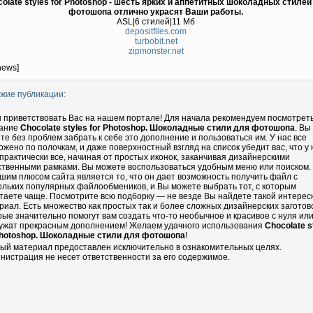
olate styles for Photoshop - шесть ярких и аппетитных шоколадных стилей
фотошопа отлично украсят Ваши работы.
ASL|6 стилей|11 Мб
depositfiles.com
turbobit.net
zipmonster.net
news]
жие публикации:
 приветствовать Вас на нашем портале! Для начала рекомендуем посмотрет
ание
Chocolate styles for Photoshop. Шоколадные стили для фотошопа
. Вы
те без проблем забрать к себе это дополнение и пользоваться им. У нас все
ожено по полочкам, и даже поверхностный взгляд на список убедит вас, что у 
 практически все, начиная от простых иконок, заканчивая дизайнерскими
ственными рамками. Вы можете воспользоваться удобным меню или поиском.
шим плюсом сайта является то, что он дает возможность получить файл с
ольких популярных файлообмеников, и Вы можете выбрать тот, с которым
таете чаще. Посмотрите всю подборку — не везде Вы найдете такой интере
риал. Есть множество как простых так и более сложных дизайнерских заготово
рые значительно помогут вам создать что-то необычное и красивое с нуля ил
ужат прекрасным дополнением! Желаем удачного использования
Chocolate s
Photoshop. Шоколадные стили для фотошопа
!
ый материал предоставлен исключительно в ознакомительных целях.
нистрация не несет ответственности за его содержимое.