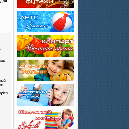
 для
ь
нас
сный
к,
и
tyles