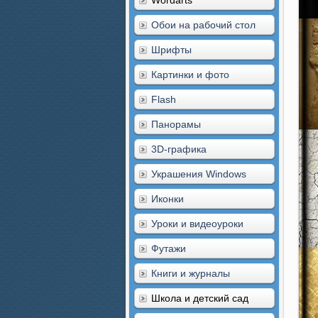
Wordarts
Обои на рабочий стол
Шрифты
Картинки и фото
Flash
Панорамы
3D-графика
Украшения Windows
Иконки
Уроки и видеоуроки
Футажи
Книги и журналы
Школа и детский сад