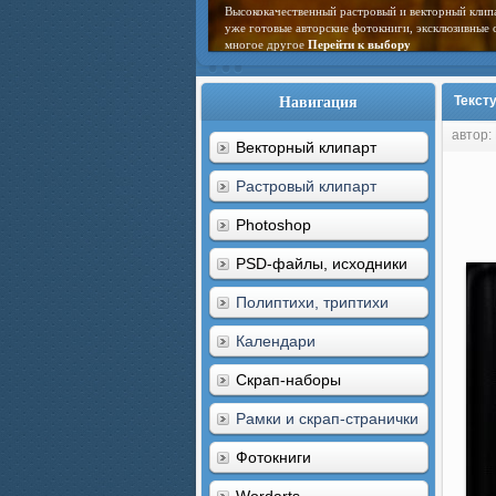
Высококачественный растровый и векторный клип
уже готовые авторские фотокниги, эксклюзивные 
многое другое
Перейти к выбору
Навигация
Тексту
автор:
Векторный клипарт
Растровый клипарт
Photoshop
PSD-файлы, исходники
Полиптихи, триптихи
Календари
Скрап-наборы
Рамки и скрап-странички
Фотокниги