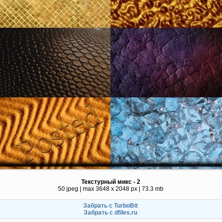
Текстурный микс - 2
50 jpeg | max 3648 x 2048 px | 73.3 mb
Забрать с TurboBit
Забрать с dfiles.ru