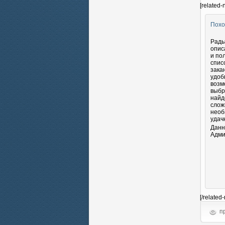
[related-
Похо
Рады
опис
и по
спис
зака
удоб
возм
выбр
найд
слож
необ
удач
Данн
Адми
[/related
пр