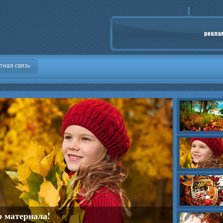
тная связь
о материала!