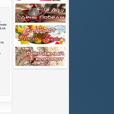
ь
нение
д на
ете
о