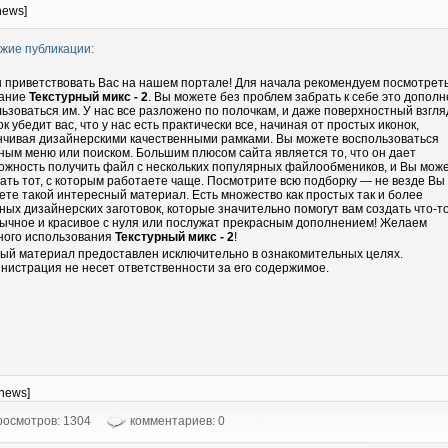
news]
жие публикации:
 приветствовать Вас на нашем портале! Для начала рекомендуем посмотрет
ание
Текстурный микс - 2
. Вы можете без проблем забрать к себе это допол
льзоваться им. У нас все разложено по полочкам, и даже поверхностный взгля
ок убедит вас, что у нас есть практически все, начиная от простых иконок,
нчивая дизайнерскими качественными рамками. Вы можете воспользоваться
ным меню или поиском. Большим плюсом сайта является то, что он дает
ожность получить файл с нескольких популярных файлообмеников, и Вы мож
ать тот, с которым работаете чаще. Посмотрите всю подборку — не везде Вы
ете такой интересный материал. Есть множество как простых так и более
ных дизайнерских заготовок, которые значительно помогут вам создать что-т
ычное и красивое с нуля или послужат прекрасным дополнением! Желаем
ного использования
Текстурный микс - 2
!
ый материал предоставлен исключительно в ознакомительных целях.
нистрация не несет ответственности за его содержимое.
-news]
осмотров: 1304
комментариев: 0