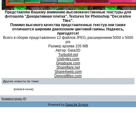
Представляю Вашему вниманию высококачественные текстуры для
фотошопа "Декоративная плитка". Textures for Photoshop "Decorative
Tiles".
Помимо высокого качества представленных текстур они также
отличаются широким диапозоном цветовой гаммы. Надеюсь,
пригодятся!
Всего в сборке представленно 12 файлов JPEG, расширением 5000 x 5000
pix
Размер архива 105 MB
Автор: Gala3D
Turbobit.net
Unibytes.com
Gigabase.com
Shareflare.net
Share4web.com
Depositfiles.com
Другие новости по теме:
{related-news}
Комментарии (0)
Powered by
DataLife Engine