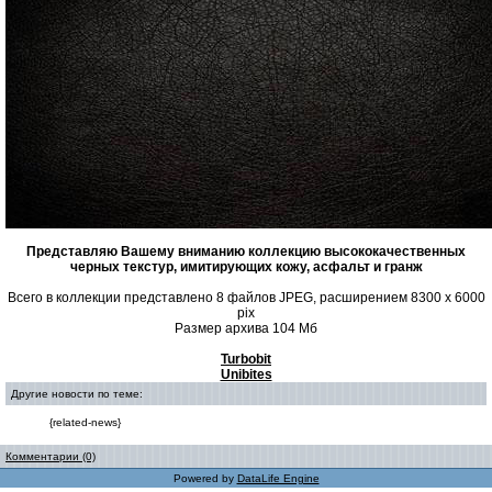
Представляю Вашему вниманию коллекцию высококачественных
черных текстур, имитирующих кожу, асфальт и гранж
Всего в коллекции представлено 8 файлов JPEG, расширением 8300 x 6000
pix
Размер архива 104 Мб
Turbobit
Unibites
Другие новости по теме:
{related-news}
Комментарии (0)
Powered by
DataLife Engine