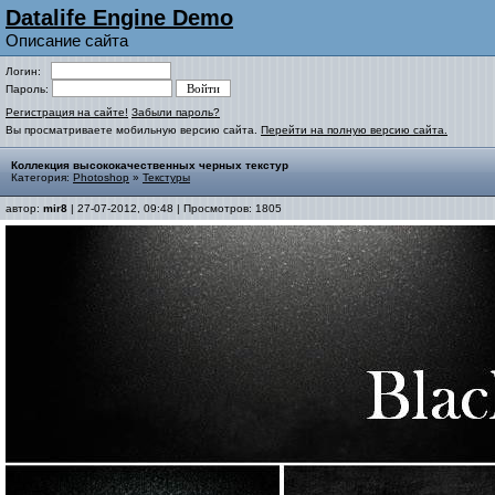
Datalife Engine Demo
Описание сайта
Логин:
Пароль:
Регистрация на сайте!
Забыли пароль?
Вы просматриваете мобильную версию сайта.
Перейти на полную версию сайта.
Коллекция высококачественных черных текстур
Категория:
Photoshop
»
Текстуры
автор:
mir8
| 27-07-2012, 09:48 | Просмотров: 1805