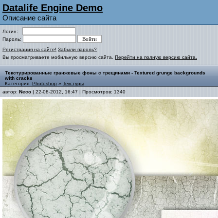
Datalife Engine Demo
Описание сайта
Логин:
Пароль:
Регистрация на сайте!
Забыли пароль?
Вы просматриваете мобильную версию сайта.
Перейти на полную версию сайта.
Текстурированные гранжевые фоны с трещинами - Textured grunge backgrounds
with cracks
Категория:
Photoshop
»
Текстуры
автор:
Neco
| 22-08-2012, 16:47 | Просмотров: 1340