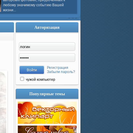
авторских фотокниг, приуроченных к
любому значимому событию Вашей
жизни...
Авторизация
Регистрация
Забыли пароль?
чужой компьютер
Популярные темы