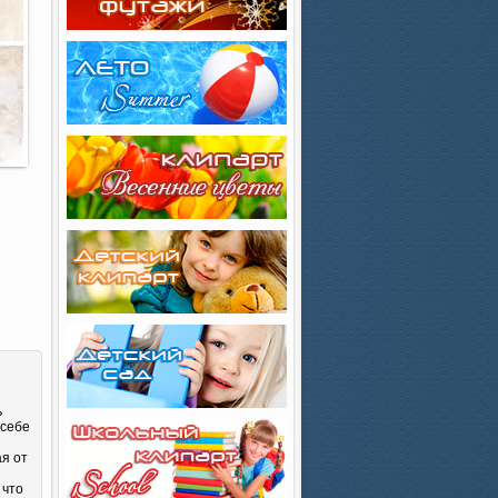
ь
 себе
ая от
 что