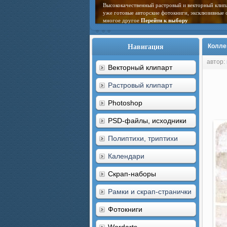
Высококачественный растровый и векторный клип
уже готовые авторские фотокниги, эксклюзивные 
многое другое
Перейти к выбору
Навигация
Колле
автор:
Векторный клипарт
Растровый клипарт
Photoshop
PSD-файлы, исходники
Полиптихи, триптихи
Календари
Скрап-наборы
Рамки и скрап-странички
Фотокниги