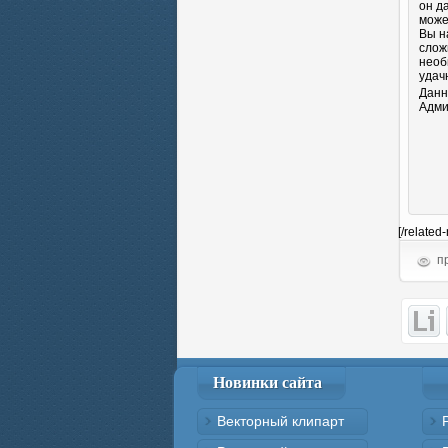
он д
може
Вы н
слож
необ
удач
Данн
Адми
[/related
пр
Новинки сайта
Векторный клипарт