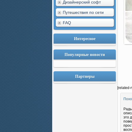
Дизайнерский софт
Путешествия по сети
FAQ
Интересное
Популярные новости
Партнеры
[related-
Похо
Рады
опис
это 
пове
прос
восп