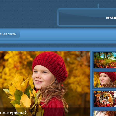
тная связь
о материала!