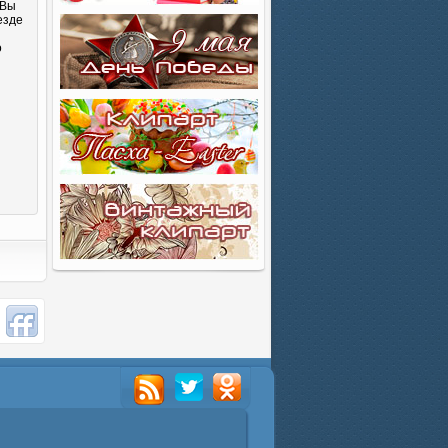
 Вы
езде
о