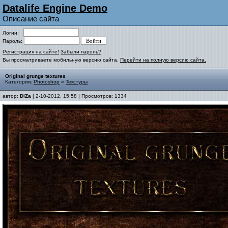
Datalife Engine Demo
Описание сайта
Логин:
Пароль:
Регистрация на сайте!
Забыли пароль?
Вы просматриваете мобильную версию сайта.
Перейти на полную версию сайта.
Original grunge textures
Категория:
Photoshop
»
Текстуры
автор:
DiZa
| 2-10-2012, 15:58 | Просмотров: 1334