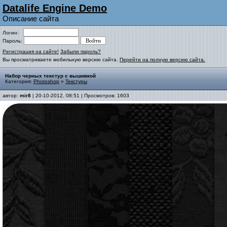
Datalife Engine Demo
Описание сайта
Логин:
Пароль:
Регистрация на сайте!
Забыли пароль?
Вы просматриваете мобильную версию сайта.
Перейти на полную версию сайта.
Набор черных текстур с вышивкой
Категория:
Photoshop
»
Текстуры
автор:
mir8
| 20-10-2012, 08:51 | Просмотров: 1603