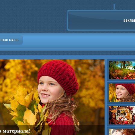
тная связь
о материала!