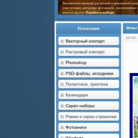
Высококачественный растровый и векторный клип
уже готовые авторские фотокниги, эксклюзивные 
многое другое
Перейти к выбору
Навигация
Фоны 
автор:
Векторный клипарт
Растровый клипарт
Photoshop
PSD-файлы, исходники
Полиптихи, триптихи
Календари
Скрап-наборы
Рамки и скрап-странички
Фотокниги