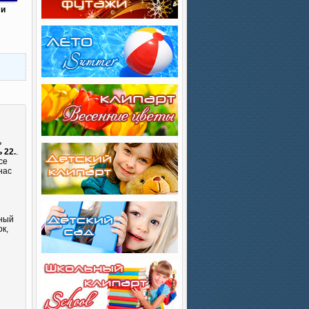
 и
ь
 22.
.
се
нас
сный
к,
и