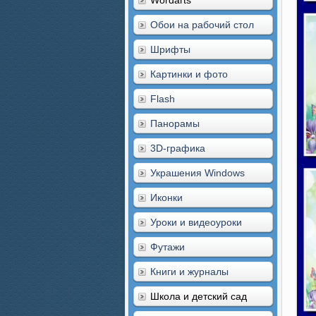
Wordarts
Обои на рабочий стол
Шрифты
Картинки и фото
Flash
Панорамы
3D-графика
Украшения Windows
Иконки
Уроки и видеоуроки
Футажи
Книги и журналы
Школа и детский сад