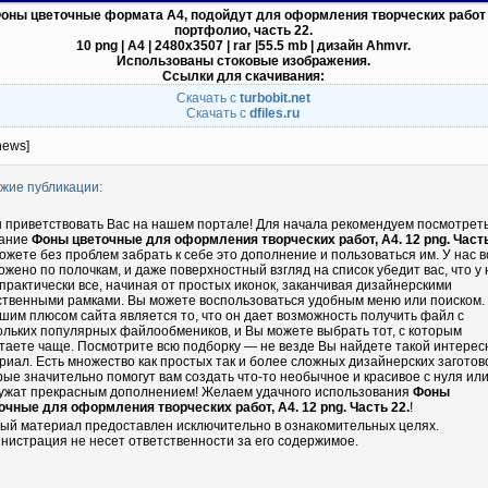
оны цветочные формата А4, подойдут для оформления творческих работ
портфолио, часть 22.
10 png | А4 | 2480х3507 | rar |55.5 mb | дизайн Ahmvr.
Использованы стоковые изображения.
Ссылки для скачивания:
Скачать с
turbobit.net
Скачать с
dfiles.ru
news]
жие публикации:
 приветствовать Вас на нашем портале! Для начала рекомендуем посмотрет
ание
Фоны цветочные для оформления творческих работ, А4. 12 png. Часть
ожете без проблем забрать к себе это дополнение и пользоваться им. У нас в
ожено по полочкам, и даже поверхностный взгляд на список убедит вас, что у 
 практически все, начиная от простых иконок, заканчивая дизайнерскими
ственными рамками. Вы можете воспользоваться удобным меню или поиском.
шим плюсом сайта является то, что он дает возможность получить файл с
ольких популярных файлообмеников, и Вы можете выбрать тот, с которым
таете чаще. Посмотрите всю подборку — не везде Вы найдете такой интере
риал. Есть множество как простых так и более сложных дизайнерских заготово
рые значительно помогут вам создать что-то необычное и красивое с нуля ил
ужат прекрасным дополнением! Желаем удачного использования
Фоны
очные для оформления творческих работ, А4. 12 png. Часть 22.
!
ый материал предоставлен исключительно в ознакомительных целях.
нистрация не несет ответственности за его содержимое.