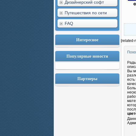
Дизайнерский софт
Ф
Путешествия по сети
FAQ
Интересное
[related-
Похо
Популярные новости
Рады
опис
Вы м
разл
Партнеры
есть
каче
Боль
неск
рабо
мате
кото
посл
цвет
Данн
Адми