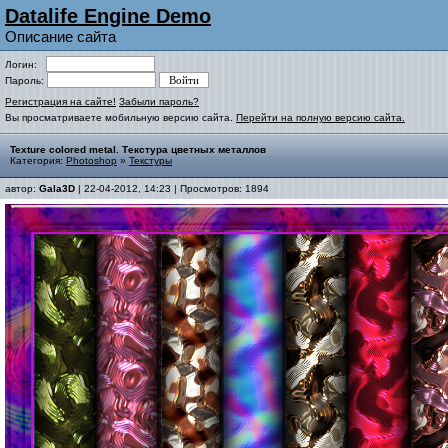
Datalife Engine Demo
Описание сайта
Логин:
Пароль:
Регистрация на сайте!
Забыли пароль?
Вы просматриваете мобильную версию сайта.
Перейти на полную версию сайта.
Texture colored metal. Текстура цветных металлов
Категория:
Photoshop
»
Текстуры
автор:
Gala3D
| 22-04-2012, 14:23 | Просмотров: 1894