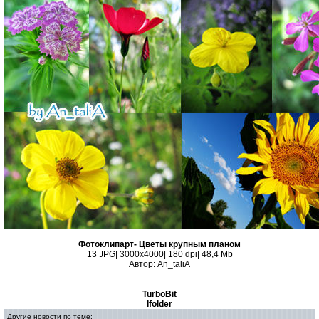
Фотоклипарт- Цветы крупным планом
13 JPG| 3000х4000| 180 dpi| 48,4 Mb
Автор: An_taliA
TurboBit
Ifolder
Другие новости по теме: