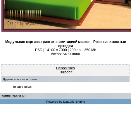
Модульная картина-триптих с имитацией мазков - Розовые и желтые
орхидеи
PSD | 14100 x 7000 | 200 dpi | 350 Mb
Автор: SRKElinna
Depositfiles
Turbobit
Другие новости по теме:
{related-news}
Комментарии (0)
Powered by
DataLife Engine