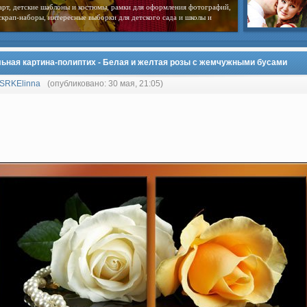
арт, детские шаблоны и костюмы, рамки для оформления фотографий,
скрап-наборы, интересные выборки для детского сада и школы и
ьная картина-полиптих - Белая и желтая розы с жемчужными бусами
SRKElinna
(опубликовано: 30 мая, 21:05)