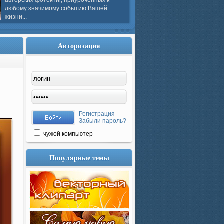
авторских фотокниг, приуроченных к
любому значимому событию Вашей
жизни...
Авторизация
Регистрация
Забыли пароль?
чужой компьютер
Популярные темы