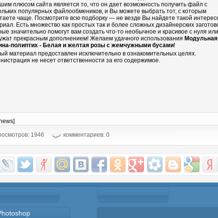
шим плюсом сайта является то, что он дает возможность получить файл с
ольких популярных файлообмеников, и Вы можете выбрать тот, с которым
таете чаще. Посмотрите всю подборку — не везде Вы найдете такой интере
риал. Есть множество как простых так и более сложных дизайнерских заготово
рые значительно помогут вам создать что-то необычное и красивое с нуля ил
ужат прекрасным дополнением! Желаем удачного использования
Модульная
ина-полиптих - Белая и желтая розы с жемчужными бусами
!
ый материал предоставлен исключительно в ознакомительных целях.
нистрация не несет ответственности за его содержимое.
-news]
осмотров: 1946
комментариев: 0
Photoshop