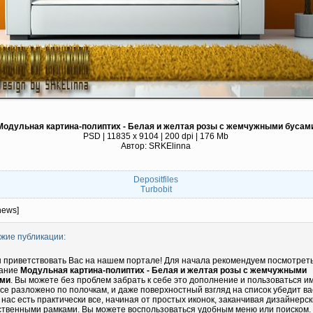
Модульная картина-полиптих - Белая и желтая розы с жемчужными бусам
PSD | 11835 x 9104 | 200 dpi | 176 Mb
Автор: SRKElinna
Depositfiles
Turbobit
news]
жие публикации:
 приветствовать Вас на нашем портале! Для начала рекомендуем посмотрет
ание
Модульная картина-полиптих - Белая и желтая розы с жемчужными
ами
. Вы можете без проблем забрать к себе это дополнение и пользоваться им
все разложено по полочкам, и даже поверхностный взгляд на список убедит ва
у нас есть практически все, начиная от простых иконок, заканчивая дизайнерс
ственными рамками. Вы можете воспользоваться удобным меню или поиском.