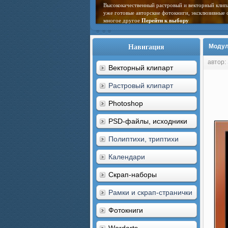
Высококачественный растровый и векторный клип
уже готовые авторские фотокниги, эксклюзивные 
многое другое
Перейти к выбору
Навигация
Модул
автор:
Векторный клипарт
Растровый клипарт
Photoshop
PSD-файлы, исходники
Полиптихи, триптихи
Календари
Скрап-наборы
Рамки и скрап-странички
Фотокниги