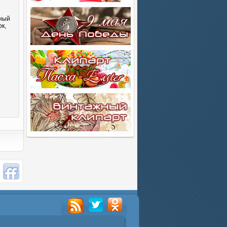
сный
к,
и