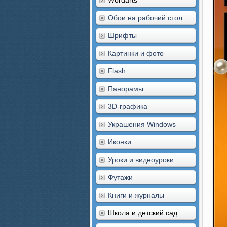
Wordarts
Обои на рабочий стол
Шрифты
Картинки и фото
Flash
Панорамы
3D-графика
Украшения Windows
Иконки
Уроки и видеоуроки
Футажи
Книги и журналы
Школа и детский сад