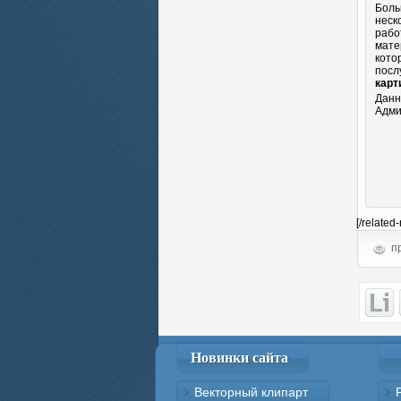
Боль
неск
рабо
мате
кото
посл
карт
Данн
Адми
[/related
пр
Новинки сайта
Векторный клипарт