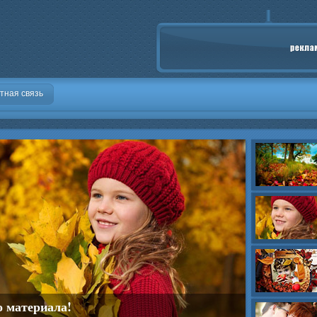
тная связь
о материала!