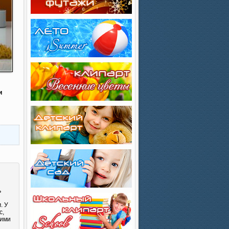
и
ь
. У
с,
кими