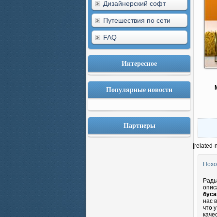
Дизайнерский софт
Путешествия по сети
FAQ
Интересное
Популярные новости
Партнеры
[related-
Похо
Рады
опис
бус
нас 
что 
каче