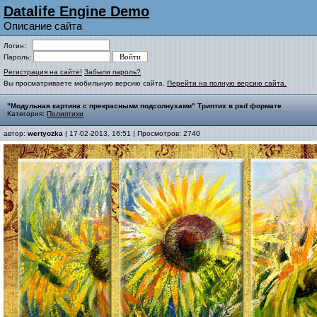
Datalife Engine Demo
Описание сайта
Логин:
Пароль:
Регистрация на сайте!
Забыли пароль?
Вы просматриваете мобильную версию сайта.
Перейти на полную версию сайта.
"Модульная картина с прекрасными подсолнухами" Триптих в psd формате
Категория:
Полиптихи
автор:
wertyozka
| 17-02-2013, 16:51 | Просмотров: 2740