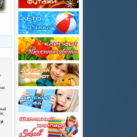
ь
нас
сный
к,
и
 И