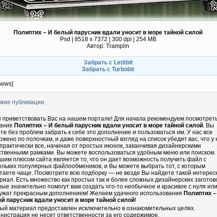
Полиптих – И белый парусник вдали уносит в море тайной силой
Psd | 8518 x 7372 | 300 dpi | 254 MB
Автор: Tramplin
Забрать с Letitbit
Забрать с Turbobit
news]
жие публикации:
 приветствовать Вас на нашем портале! Для начала рекомендуем посмотрет
ание
Полиптих – И белый парусник вдали уносит в море тайной силой
. Вы
те без проблем забрать к себе это дополнение и пользоваться им. У нас все
ожено по полочкам, и даже поверхностный взгляд на список убедит вас, что у 
 практически все, начиная от простых иконок, заканчивая дизайнерскими
ственными рамками. Вы можете воспользоваться удобным меню или поиском.
шим плюсом сайта является то, что он дает возможность получить файл с
ольких популярных файлообмеников, и Вы можете выбрать тот, с которым
таете чаще. Посмотрите всю подборку — не везде Вы найдете такой интере
риал. Есть множество как простых так и более сложных дизайнерских заготово
рые значительно помогут вам создать что-то необычное и красивое с нуля ил
ужат прекрасным дополнением! Желаем удачного использования
Полиптих –
й парусник вдали уносит в море тайной силой
!
ый материал предоставлен исключительно в ознакомительных целях.
нистрация не несет ответственности за его содержимое.