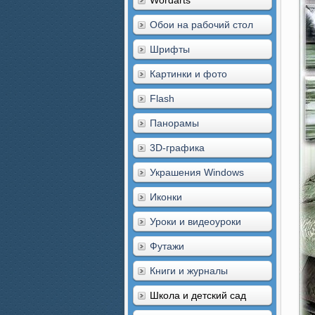
Wordarts
Обои на рабочий стол
Шрифты
Картинки и фото
Flash
Панорамы
3D-графика
Украшения Windows
Иконки
Уроки и видеоуроки
Футажи
Книги и журналы
Школа и детский сад