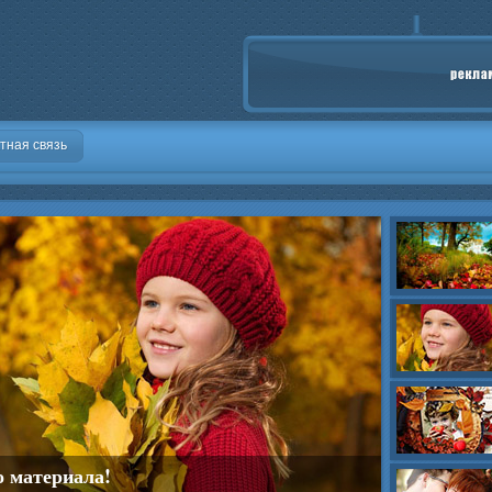
тная связь
о материала!