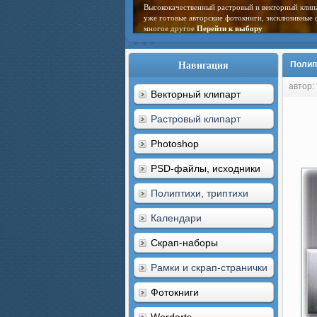
Высококачественный растровый и векторный клип
уже готовые авторские фотокниги, эксклюзивные 
многое другое
Перейти к выбору
Навигация
Полип
автор:
Векторный клипарт
Растровый клипарт
Photoshop
PSD-файлы, исходники
Полиптихи, триптихи
Календари
Скрап-наборы
Рамки и скрап-странички
Фотокниги