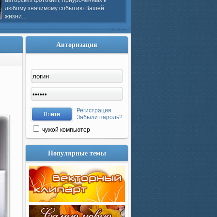
авторских фотокниг, приуроченных к
любому значимому событию Вашей
жизни...
Авторизация
Регистрация
Забыли пароль?
чужой компьютер
Популярные темы