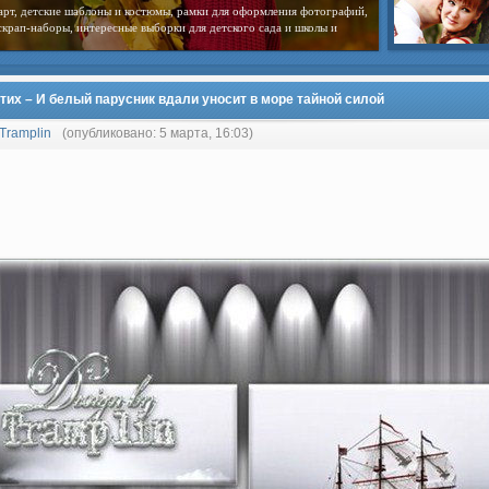
арт, детские шаблоны и костюмы, рамки для оформления фотографий,
скрап-наборы, интересные выборки для детского сада и школы и
тих – И белый парусник вдали уносит в море тайной силой
Tramplin
(опубликовано: 5 марта, 16:03)