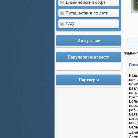
Дизайнерский софт
Путешествия по сети
FAQ
Интересное
[related-
Популярные новости
Похо
Рады
Партнеры
опис
може
разл
есть
каче
Боль
неск
рабо
мате
кото
посл
белы
Данн
Адми