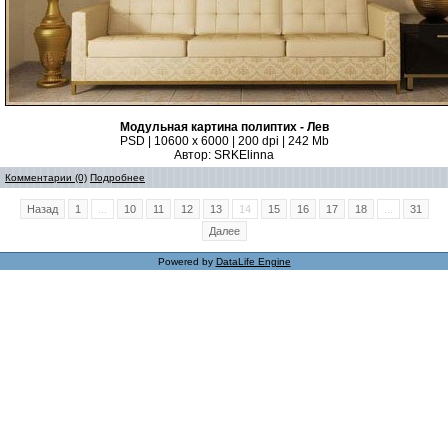
Модульная картина полиптих - Лев
PSD | 10600 x 6000 | 200 dpi | 242 Mb
Автор: SRKElinna
Комментарии (0)
Подробнее
Назад
1
...
10
11
12
13
14
15
16
17
18
...
31
Далее
Powered by
DataLife Engine