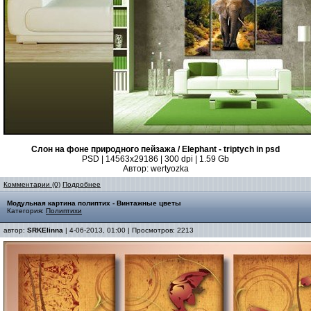
Слон на фоне природного пейзажа / Elephant - triptych in psd
PSD | 14563x29186 | 300 dpi | 1.59 Gb
Автор: wertyozka
Комментарии (0)
Подробнее
Модульная картина полиптих - Винтажные цветы
Категория:
Полиптихи
автор:
SRKElinna
| 4-06-2013, 01:00 | Просмотров: 2213