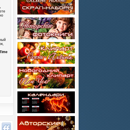
ь
ете
но
сный
к,
и
Time