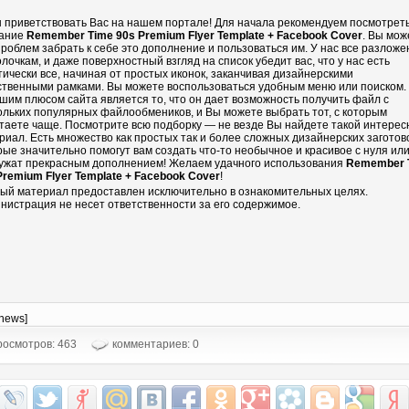
 приветствовать Вас на нашем портале! Для начала рекомендуем посмотрет
ание
Remember Time 90s Premium Flyer Template + Facebook Cover
. Вы мож
проблем забрать к себе это дополнение и пользоваться им. У нас все разложе
олочкам, и даже поверхностный взгляд на список убедит вас, что у нас есть
тически все, начиная от простых иконок, заканчивая дизайнерскими
ственными рамками. Вы можете воспользоваться удобным меню или поиском.
шим плюсом сайта является то, что он дает возможность получить файл с
ольких популярных файлообмеников, и Вы можете выбрать тот, с которым
таете чаще. Посмотрите всю подборку — не везде Вы найдете такой интере
риал. Есть множество как простых так и более сложных дизайнерских заготово
рые значительно помогут вам создать что-то необычное и красивое с нуля ил
ужат прекрасным дополнением! Желаем удачного использования
Remember 
Premium Flyer Template + Facebook Cover
!
ый материал предоставлен исключительно в ознакомительных целях.
нистрация не несет ответственности за его содержимое.
-news]
осмотров: 463
комментариев: 0