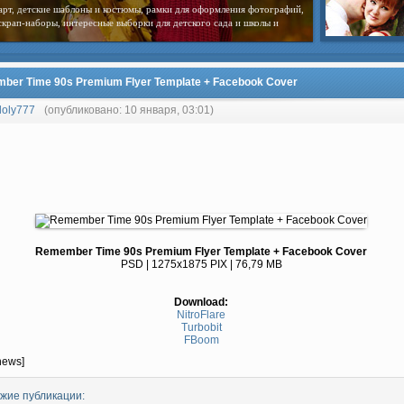
арт, детские шаблоны и костюмы, рамки для оформления фотографий,
скрап-наборы, интересные выборки для детского сада и школы и
ber Time 90s Premium Flyer Template + Facebook Cover
loly777
(опубликовано: 10 января, 03:01)
Remember Time 90s Premium Flyer Template + Facebook Cover
PSD | 1275x1875 PIX | 76,79 MB
Download:
NitroFlare
Turbobit
FBoom
news]
жие публикации: