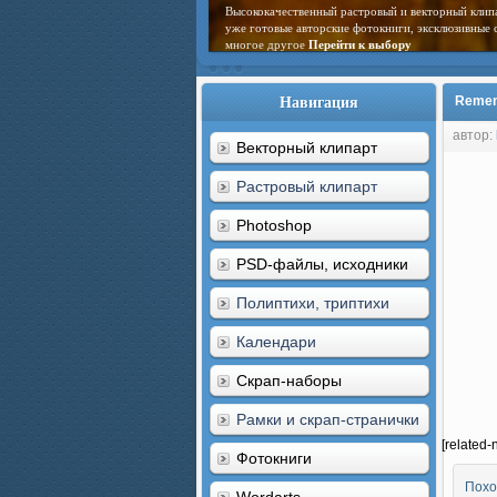
Высококачественный растровый и векторный клип
уже готовые авторские фотокниги, эксклюзивные 
многое другое
Перейти к выбору
Навигация
Remem
автор:
Векторный клипарт
Растровый клипарт
Photoshop
PSD-файлы, исходники
Полиптихи, триптихи
Календари
Скрап-наборы
Рамки и скрап-странички
[related-
Фотокниги
Похо