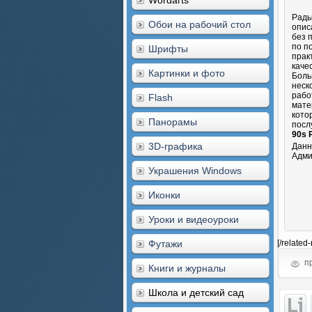
Wordarts
Рады
Обои на рабочий стол
опис
без 
по п
Шрифты
прак
каче
Картинки и фото
Боль
неск
рабо
Flash
мате
кото
Панорамы
посл
90s 
3D-графика
Данн
Адми
Украшения Windows
Иконки
Уроки и видеоуроки
Футажи
[/related
пр
Книги и журналы
Школа и детский сад