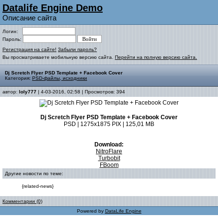
Datalife Engine Demo
Описание сайта
Логин:
Пароль:
Регистрация на сайте!
Забыли пароль?
Вы просматриваете мобильную версию сайта.
Перейти на полную версию сайта.
Dj Scretch Flyer PSD Template + Facebook Cover
Категория:
PSD-файлы, исходники
автор:
loly777
| 4-03-2016, 02:58 | Просмотров: 394
Dj Scretch Flyer PSD Template + Facebook Cover
PSD | 1275x1875 PIX | 125,01 MB
Download:
NitroFlare
Turbobit
FBoom
Другие новости по теме:
{related-news}
Комментарии (0)
Powered by
DataLife Engine