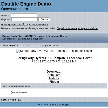
Datalife Engine Demo
Описание сайта
Логин:
Пароль:
Регистрация на сайте!
Забыли пароль?
Вы просматриваете мобильную версию сайта.
Перейти на полную версию сайта.
Spring Party Flyer V3 PSD Template + Facebook Cover
Категория:
PSD-файлы, исходники
автор:
loly777
| 10-03-2016, 03:19 | Просмотров: 515
Spring Party Flyer V3 PSD Template + Facebook Cover
PSD | 1275x1875 PIX | 109,29 MB
Download:
NitroFlare
Turbobit
FBoom
Другие новости по теме:
{related-news}
Комментарии (0)
Powered by
DataLife Engine