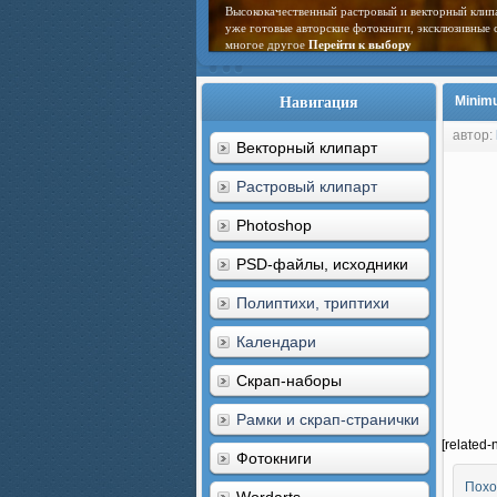
Высококачественный растровый и векторный клип
уже готовые авторские фотокниги, эксклюзивные 
многое другое
Перейти к выбору
Навигация
Minimu
автор:
Векторный клипарт
Растровый клипарт
Photoshop
PSD-файлы, исходники
Полиптихи, триптихи
Календари
Скрап-наборы
Рамки и скрап-странички
[related-
Фотокниги
Похо