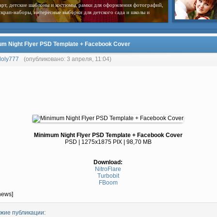
арт, детские шаблоны и костюмы, рамки для оформления фотографий,
скрап-наборы, интересные выборки для детского сада и школы и
m Night Flyer PSD Template + Facebook Cover
loly777
(опубликовано: 3 апреля, 11:04)
Minimum Night Flyer PSD Template + Facebook Cover
PSD | 1275x1875 PIX | 98,70 MB
Download:
NitroFlare
Turbobit
FBoom
news]
жие публикации: