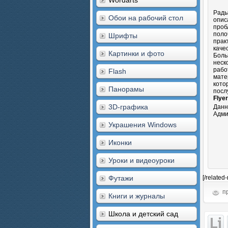
Wordarts
Рады
Обои на рабочий стол
опис
проб
поло
Шрифты
прак
каче
Картинки и фото
Боль
неск
рабо
Flash
мате
кото
Панорамы
посл
Flye
3D-графика
Данн
Адми
Украшения Windows
Иконки
Уроки и видеоуроки
Футажи
[/related
пр
Книги и журналы
Школа и детский сад