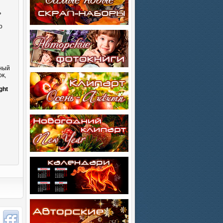
ь
о
сный
к,
и
ght