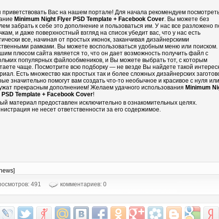
 приветствовать Вас на нашем портале! Для начала рекомендуем посмотрет
ание
Minimum Night Flyer PSD Template + Facebook Cover
. Вы можете без
лем забрать к себе это дополнение и пользоваться им. У нас все разложено п
чкам, и даже поверхностный взгляд на список убедит вас, что у нас есть
тически все, начиная от простых иконок, заканчивая дизайнерскими
ственными рамками. Вы можете воспользоваться удобным меню или поиском.
шим плюсом сайта является то, что он дает возможность получить файл с
ольких популярных файлообмеников, и Вы можете выбрать тот, с которым
таете чаще. Посмотрите всю подборку — не везде Вы найдете такой интере
риал. Есть множество как простых так и более сложных дизайнерских заготово
рые значительно помогут вам создать что-то необычное и красивое с нуля ил
ужат прекрасным дополнением! Желаем удачного использования
Minimum Ni
r PSD Template + Facebook Cover
!
ый материал предоставлен исключительно в ознакомительных целях.
нистрация не несет ответственности за его содержимое.
-news]
осмотров: 491
комментариев: 0