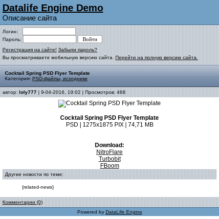
Datalife Engine Demo
Описание сайта
Логин:
Пароль:
Регистрация на сайте!
Забыли пароль?
Вы просматриваете мобильную версию сайта.
Перейти на полную версию сайта.
Cocktail Spring PSD Flyer Template
Категория:
PSD-файлы, исходники
автор:
loly777
| 9-04-2016, 19:02 | Просмотров: 468
Cocktail Spring PSD Flyer Template
PSD | 1275x1875 PIX | 74,71 MB
Download:
NitroFlare
Turbobit
FBoom
Другие новости по теме:
{related-news}
Комментарии (0)
Powered by
DataLife Engine