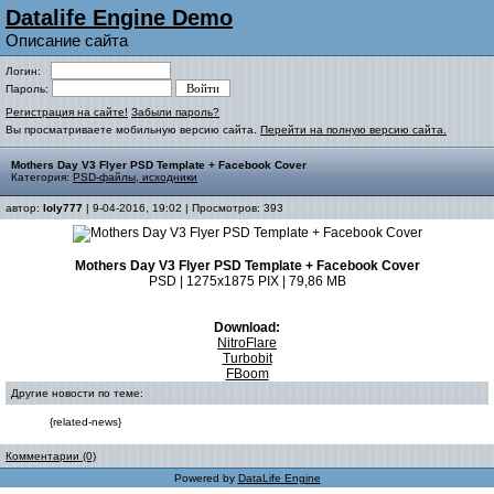
Datalife Engine Demo
Описание сайта
Логин:
Пароль:
Регистрация на сайте!
Забыли пароль?
Вы просматриваете мобильную версию сайта.
Перейти на полную версию сайта.
Mothers Day V3 Flyer PSD Template + Facebook Cover
Категория:
PSD-файлы, исходники
автор:
loly777
| 9-04-2016, 19:02 | Просмотров: 393
Mothers Day V3 Flyer PSD Template + Facebook Cover
PSD | 1275x1875 PIX | 79,86 MB
Download:
NitroFlare
Turbobit
FBoom
Другие новости по теме:
{related-news}
Комментарии (0)
Powered by
DataLife Engine