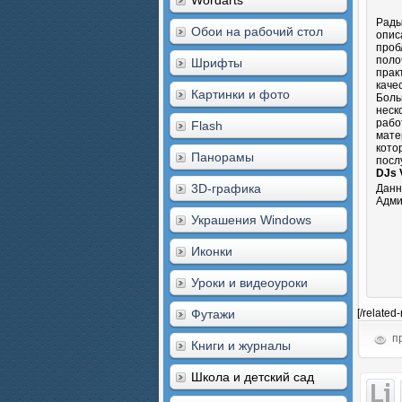
Wordarts
Рады
Обои на рабочий стол
опис
проб
поло
Шрифты
прак
каче
Картинки и фото
Боль
неск
рабо
Flash
мате
кото
Панорамы
посл
DJs 
3D-графика
Данн
Адми
Украшения Windows
Иконки
Уроки и видеоуроки
Футажи
[/related
пр
Книги и журналы
Школа и детский сад