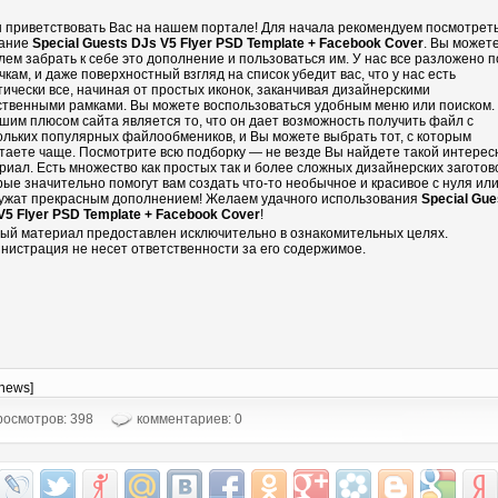
 приветствовать Вас на нашем портале! Для начала рекомендуем посмотрет
ание
Special Guests DJs V5 Flyer PSD Template + Facebook Cover
. Вы может
лем забрать к себе это дополнение и пользоваться им. У нас все разложено п
чкам, и даже поверхностный взгляд на список убедит вас, что у нас есть
тически все, начиная от простых иконок, заканчивая дизайнерскими
ственными рамками. Вы можете воспользоваться удобным меню или поиском.
шим плюсом сайта является то, что он дает возможность получить файл с
ольких популярных файлообмеников, и Вы можете выбрать тот, с которым
таете чаще. Посмотрите всю подборку — не везде Вы найдете такой интере
риал. Есть множество как простых так и более сложных дизайнерских заготово
рые значительно помогут вам создать что-то необычное и красивое с нуля ил
ужат прекрасным дополнением! Желаем удачного использования
Special Gue
V5 Flyer PSD Template + Facebook Cover
!
ый материал предоставлен исключительно в ознакомительных целях.
нистрация не несет ответственности за его содержимое.
-news]
осмотров: 398
комментариев: 0