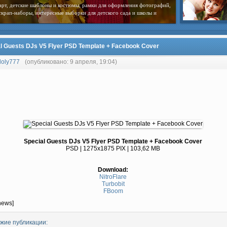
арт, детские шаблоны и костюмы, рамки для оформления фотографий,
скрап-наборы, интересные выборки для детского сада и школы и
l Guests DJs V5 Flyer PSD Template + Facebook Cover
loly777
(опубликовано: 9 апреля, 19:04)
Special Guests DJs V5 Flyer PSD Template + Facebook Cover
PSD | 1275x1875 PIX | 103,62 MB
Download:
NitroFlare
Turbobit
FBoom
news]
жие публикации: