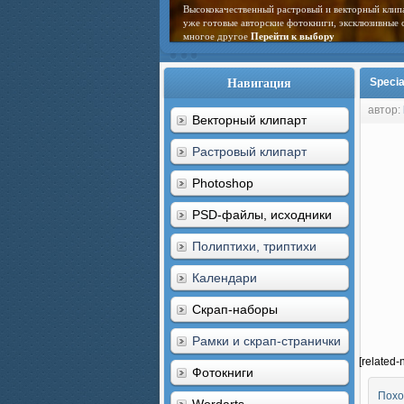
Высококачественный растровый и векторный клип
уже готовые авторские фотокниги, эксклюзивные 
многое другое
Перейти к выбору
Навигация
Specia
автор:
Векторный клипарт
Растровый клипарт
Photoshop
PSD-файлы, исходники
Полиптихи, триптихи
Календари
Скрап-наборы
Рамки и скрап-странички
[related-
Фотокниги
Похо