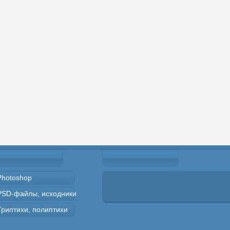
Photoshop
PSD-файлы, исходники
Триптихи, полиптихи