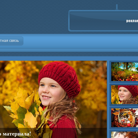
тная связь
о материала!