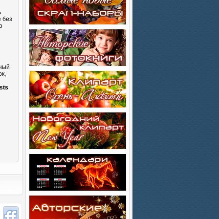
ь
е без
о
сный
к,
и
sts