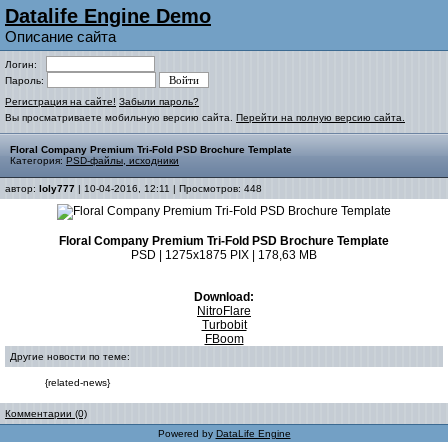
Datalife Engine Demo
Описание сайта
Логин:
Пароль:
Регистрация на сайте!
Забыли пароль?
Вы просматриваете мобильную версию сайта.
Перейти на полную версию сайта.
Floral Company Premium Tri-Fold PSD Brochure Template
Категория:
PSD-файлы, исходники
автор:
loly777
| 10-04-2016, 12:11 | Просмотров: 448
Floral Company Premium Tri-Fold PSD Brochure Template
PSD | 1275x1875 PIX | 178,63 MB
Download:
NitroFlare
Turbobit
FBoom
Другие новости по теме:
{related-news}
Комментарии (0)
Powered by
DataLife Engine