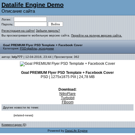
Datalife Engine Demo
Описание сайта
Логин:
Пароль:
Регистрация на сайте!
Забыли пароль?
Вы просматриваете мобильную версию сайта.
Перейти на полную версию сайта.
Goal PREMIUM Flyer PSD Template + Facebook Cover
Категория:
PSD-файлы, исходники
автор:
loly777
| 12-04-2016, 23:44 | Просмотров: 362
Goal PREMIUM Flyer PSD Template + Facebook Cover
PSD | 1275x1875 PIX | 24,78 MB
Download:
NitroFlare
Turbobit
FBoom
Другие новости по теме:
{related-news}
Комментарии (0)
Powered by
DataLife Engine