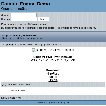
Datalife Engine Demo
Описание сайта
Логин:
Пароль:
Регистрация на сайте!
Забыли пароль?
Вы просматриваете мобильную версию сайта.
Перейти на полную версию сайта.
Bingo V1 PSD Flyer Template
Категория:
PSD-файлы, исходники
автор:
loly777
| 16-04-2016, 10:55 | Просмотров: 429
Bingo V1 PSD Flyer Template
PSD | 1275x1875 PIX | 109,25 MB
Download:
NitroFlare
Turbobit
FBoom
Другие новости по теме:
{related-news}
Комментарии (0)
Powered by
DataLife Engine