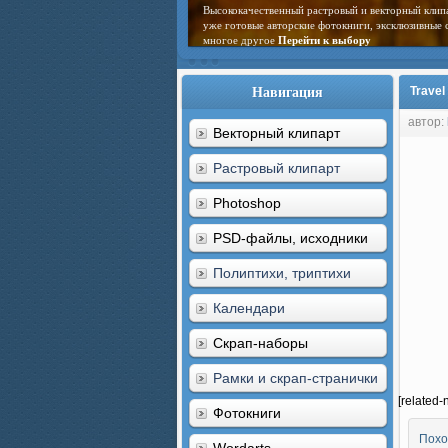
Высококачественный растровый и векторный клип
уже готовые авторские фотокниги, эксклюзивные 
многое другое
Перейти к выбору
Навигация
Travel
автор:
Векторный клипарт
Растровый клипарт
Photoshop
PSD-файлы, исходники
Полиптихи, триптихи
Календари
Скрап-наборы
Рамки и скрап-странички
[related-
Фотокниги
Похо