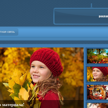
тная связь
о материала!