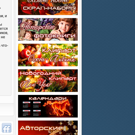
ь
м, и
Вы
яется
иков,
 не
 что-