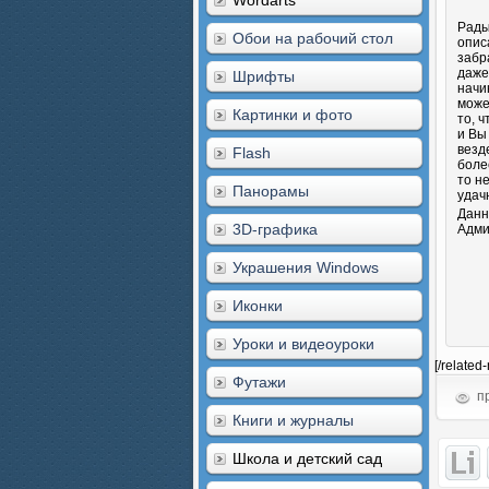
Wordarts
Рады
Обои на рабочий стол
опис
забр
даже
Шрифты
начи
може
Картинки и фото
то, 
и Вы
везд
Flash
боле
то н
Панорамы
удач
Данн
3D-графика
Адми
Украшения Windows
Иконки
Уроки и видеоуроки
[/related
Футажи
пр
Книги и журналы
Школа и детский сад