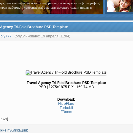
арт, детские шаблоны и костюмы, рамки для оформления фотографий,
скрап-наборы, интересные выборки для детского сада и школы и
 Agency Tri-Fold Brochure PSD Template
loly777
(опубликовано: 19 апреля, 11:04)
Travel Agency Tri-Fold Brochure PSD Template
PSD | 1275x1875 PIX | 159,74 MB
Download:
NitroFlare
Turbobit
FBoom
news]
жие публикации: