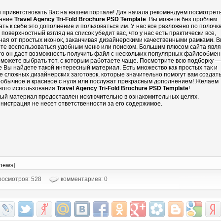
 приветствовать Вас на нашем портале! Для начала рекомендуем посмотрет
ание
Travel Agency Tri-Fold Brochure PSD Template
. Вы можете без проблем
ать к себе это дополнение и пользоваться им. У нас все разложено по полочка
 поверхностный взгляд на список убедит вас, что у нас есть практически все,
ная от простых иконок, заканчивая дизайнерскими качественными рамками. 
те воспользоваться удобным меню или поиском. Большим плюсом сайта явл
что он дает возможность получить файл с нескольких популярных файлообмен
 можете выбрать тот, с которым работаете чаще. Посмотрите всю подборку —
е Вы найдете такой интересный материал. Есть множество как простых так и
е сложных дизайнерских заготовок, которые значительно помогут вам создать
еобычное и красивое с нуля или послужат прекрасным дополнением! Желаем
ного использования
Travel Agency Tri-Fold Brochure PSD Template
!
ый материал предоставлен исключительно в ознакомительных целях.
нистрация не несет ответственности за его содержимое.
-news]
осмотров: 528
комментариев: 0