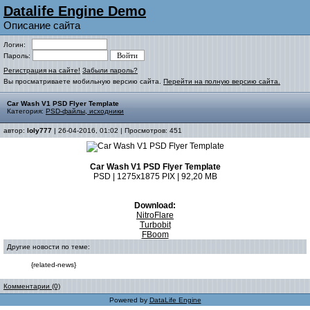
Datalife Engine Demo
Описание сайта
Логин:
Пароль:
Регистрация на сайте!
Забыли пароль?
Вы просматриваете мобильную версию сайта.
Перейти на полную версию сайта.
Car Wash V1 PSD Flyer Template
Категория:
PSD-файлы, исходники
автор:
loly777
| 26-04-2016, 01:02 | Просмотров: 451
Car Wash V1 PSD Flyer Template
PSD | 1275x1875 PIX | 92,20 MB
Download:
NitroFlare
Turbobit
FBoom
Другие новости по теме:
{related-news}
Комментарии (0)
Powered by
DataLife Engine