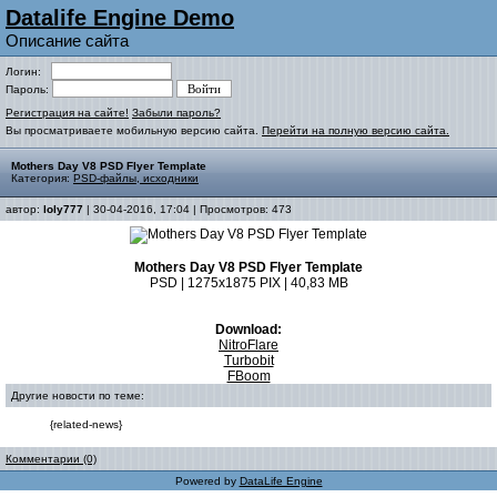
Datalife Engine Demo
Описание сайта
Логин:
Пароль:
Регистрация на сайте!
Забыли пароль?
Вы просматриваете мобильную версию сайта.
Перейти на полную версию сайта.
Mothers Day V8 PSD Flyer Template
Категория:
PSD-файлы, исходники
автор:
loly777
| 30-04-2016, 17:04 | Просмотров: 473
Mothers Day V8 PSD Flyer Template
PSD | 1275x1875 PIX | 40,83 MB
Download:
NitroFlare
Turbobit
FBoom
Другие новости по теме:
{related-news}
Комментарии (0)
Powered by
DataLife Engine