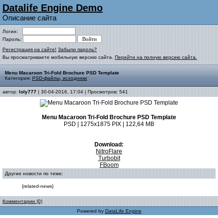
Datalife Engine Demo
Описание сайта
Логин:
Пароль:
Регистрация на сайте!
Забыли пароль?
Вы просматриваете мобильную версию сайта.
Перейти на полную версию сайта.
Menu Macaroon Tri-Fold Brochure PSD Template
Категория:
PSD-файлы, исходники
автор:
loly777
| 30-04-2016, 17:04 | Просмотров: 541
Menu Macaroon Tri-Fold Brochure PSD Template
PSD | 1275x1875 PIX | 122,64 MB
Download:
NitroFlare
Turbobit
FBoom
Другие новости по теме:
{related-news}
Комментарии (0)
Powered by
DataLife Engine