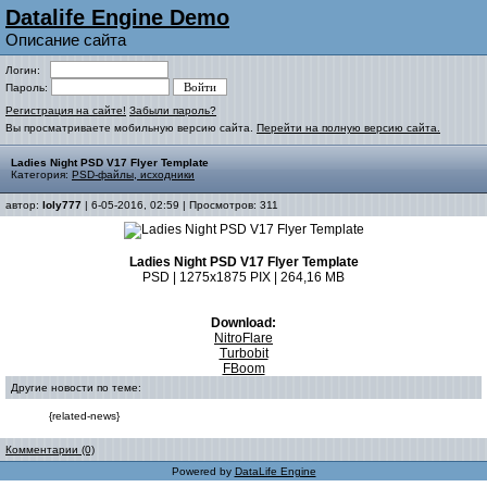
Datalife Engine Demo
Описание сайта
Логин:
Пароль:
Регистрация на сайте!
Забыли пароль?
Вы просматриваете мобильную версию сайта.
Перейти на полную версию сайта.
Ladies Night PSD V17 Flyer Template
Категория:
PSD-файлы, исходники
автор:
loly777
| 6-05-2016, 02:59 | Просмотров: 311
Ladies Night PSD V17 Flyer Template
PSD | 1275x1875 PIX | 264,16 MB
Download:
NitroFlare
Turbobit
FBoom
Другие новости по теме:
{related-news}
Комментарии (0)
Powered by
DataLife Engine