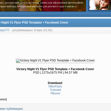
арт, детские шаблоны и костюмы, рамки для оформления фотографий,
скрап-наборы, интересные выборки для детского сада и школы и
y Night V1 Flyer PSD Template + Facebook Cover
loly777
(опубликовано: 8 мая, 01:05)
Victory Night V1 Flyer PSD Template + Facebook Cover
PSD | 1275x1875 PIX | 94,57 MB
Download:
NitroFlare
Turbobit
FBoom
news]
жие публикации: