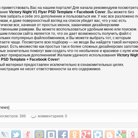
 приветствовать Вас на нашем портале! Для начала рекомендуем посмотрет
ание
Victory Night V1 Flyer PSD Template + Facebook Cover
. Вы можете без
лем забрать к себе это дополнение и пользоваться им. У нас все разложено п
чкам, и даже поверхностный взгляд на список убедит вас, что у нас есть
тически все, начиная от простых иконок, заканчивая дизайнерскими
ственными рамками. Вы можете воспользоваться удобным меню или поиском.
шим плюсом сайта является то, что он дает возможность получить файл с
ольких популярных файлообмеников, и Вы можете выбрать тот, с которым
таете чаще. Посмотрите всю подборку — не везде Вы найдете такой интере
риал. Есть множество как простых так и более сложных дизайнерских заготово
рые значительно помогут вам создать что-то необычное и красивое с нуля ил
ужат прекрасным дополнением! Желаем удачного использования
Victory Nigh
r PSD Template + Facebook Cover
!
ый материал предоставлен исключительно в ознакомительных целях.
нистрация не несет ответственности за его содержимое.
-news]
осмотров: 386
комментариев: 0