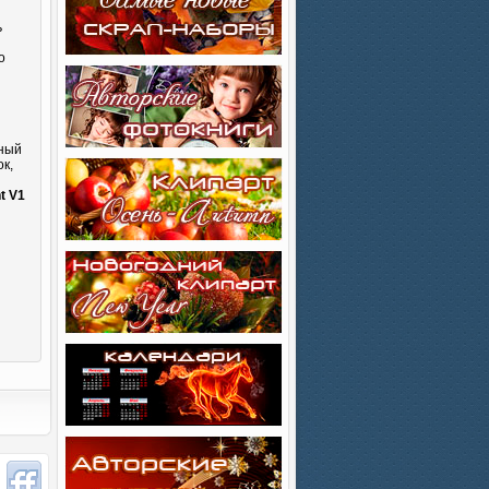
ь
о
сный
к,
и
t V1