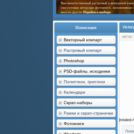
Высококачественный растровый и векторный клип
уже готовые авторские фотокниги, эксклюзивные 
многое другое
Перейти к выбору
Навигация
Victor
автор:
Векторный клипарт
Растровый клипарт
Photoshop
PSD-файлы, исходники
Полиптихи, триптихи
Календари
Скрап-наборы
Рамки и скрап-странички
[related-
Фотокниги
Похо