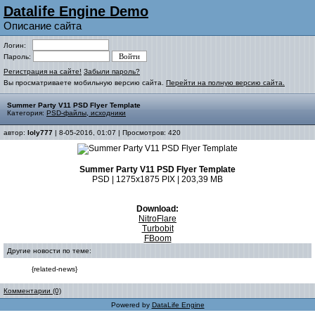
Datalife Engine Demo
Описание сайта
Логин:
Пароль:
Регистрация на сайте!
Забыли пароль?
Вы просматриваете мобильную версию сайта.
Перейти на полную версию сайта.
Summer Party V11 PSD Flyer Template
Категория:
PSD-файлы, исходники
автор:
loly777
| 8-05-2016, 01:07 | Просмотров: 420
Summer Party V11 PSD Flyer Template
PSD | 1275x1875 PIX | 203,39 MB
Download:
NitroFlare
Turbobit
FBoom
Другие новости по теме:
{related-news}
Комментарии (0)
Powered by
DataLife Engine