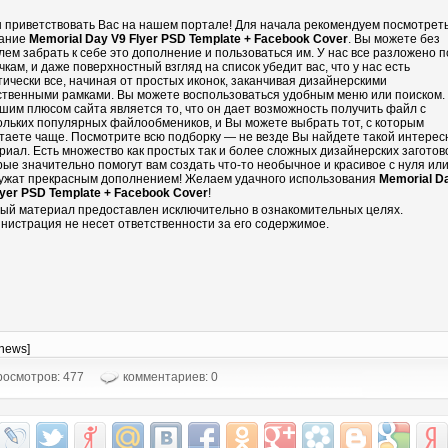
 приветствовать Вас на нашем портале! Для начала рекомендуем посмотрет
ание
Memorial Day V9 Flyer PSD Template + Facebook Cover
. Вы можете без
лем забрать к себе это дополнение и пользоваться им. У нас все разложено п
чкам, и даже поверхностный взгляд на список убедит вас, что у нас есть
тически все, начиная от простых иконок, заканчивая дизайнерскими
ственными рамками. Вы можете воспользоваться удобным меню или поиском.
шим плюсом сайта является то, что он дает возможность получить файл с
ольких популярных файлообмеников, и Вы можете выбрать тот, с которым
таете чаще. Посмотрите всю подборку — не везде Вы найдете такой интере
риал. Есть множество как простых так и более сложных дизайнерских заготово
рые значительно помогут вам создать что-то необычное и красивое с нуля ил
ужат прекрасным дополнением! Желаем удачного использования
Memorial D
lyer PSD Template + Facebook Cover
!
ый материал предоставлен исключительно в ознакомительных целях.
нистрация не несет ответственности за его содержимое.
-news]
осмотров: 477
комментариев: 0