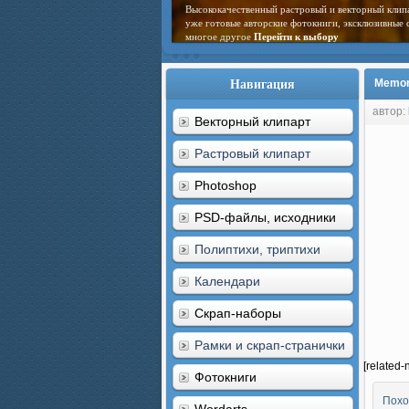
Высококачественный растровый и векторный клип
уже готовые авторские фотокниги, эксклюзивные 
многое другое
Перейти к выбору
Навигация
Memori
автор:
Векторный клипарт
Растровый клипарт
Photoshop
PSD-файлы, исходники
Полиптихи, триптихи
Календари
Скрап-наборы
Рамки и скрап-странички
[related-
Фотокниги
Похо