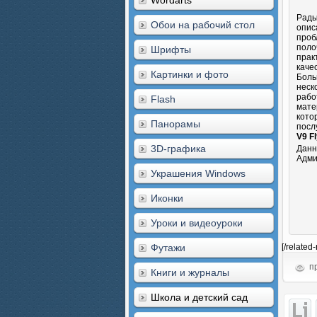
Wordarts
Рады
Обои на рабочий стол
опис
проб
поло
Шрифты
прак
каче
Картинки и фото
Боль
неск
рабо
Flash
мате
кото
Панорамы
посл
V9 F
3D-графика
Данн
Адми
Украшения Windows
Иконки
Уроки и видеоуроки
Футажи
[/related
пр
Книги и журналы
Школа и детский сад