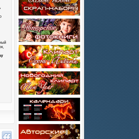
ь
о
сный
к,
и
ay