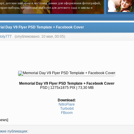
арт, детские шаблоны и костюмы, рамки для оформления фотографий,
скрап-наборы, интересные выборки для детского сада и школы и
al Day V9 Flyer PSD Template + Facebook Cover
loly777
(опубликовано: 10 мая, 00:05)
Memorial Day V9 Flyer PSD Template + Facebook Cover
PSD | 1275x1875 PIX | 73,30 MB
Download:
NitroFlare
Turbobit
FBoom
news]
жие публикации: