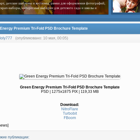
арт, детские шаблоны и костюмы, рамки для оформления фотографий,
скрап-наборы, интересные выборки для детского сада и школы и
Energy Premium Tri-Fold PSD Brochure Template
loly777
(опубликовано: 10 мая, 00:05)
Green Energy Premium Tri-Fold PSD Brochure Template
PSD | 1275x1875 PIX | 119,33 MB
Download:
NitroFlare
Turbobit
FBoom
news]
жие публикации: