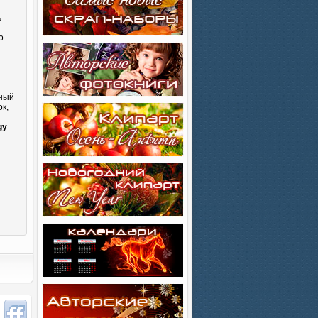
ь
о
сный
к,
и
gy