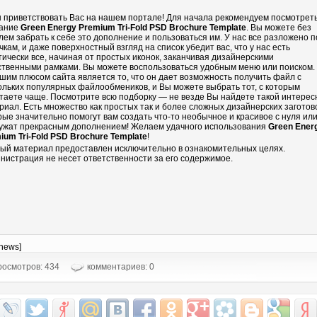
 приветствовать Вас на нашем портале! Для начала рекомендуем посмотрет
ание
Green Energy Premium Tri-Fold PSD Brochure Template
. Вы можете без
лем забрать к себе это дополнение и пользоваться им. У нас все разложено п
чкам, и даже поверхностный взгляд на список убедит вас, что у нас есть
тически все, начиная от простых иконок, заканчивая дизайнерскими
ственными рамками. Вы можете воспользоваться удобным меню или поиском.
шим плюсом сайта является то, что он дает возможность получить файл с
ольких популярных файлообмеников, и Вы можете выбрать тот, с которым
таете чаще. Посмотрите всю подборку — не везде Вы найдете такой интере
риал. Есть множество как простых так и более сложных дизайнерских заготово
рые значительно помогут вам создать что-то необычное и красивое с нуля ил
ужат прекрасным дополнением! Желаем удачного использования
Green Ener
ium Tri-Fold PSD Brochure Template
!
ый материал предоставлен исключительно в ознакомительных целях.
нистрация не несет ответственности за его содержимое.
-news]
осмотров: 434
комментариев: 0