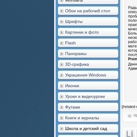
Wordarts
Рады
Обои на рабочий стол
опис
проб
поло
Шрифты
прак
каче
Картинки и фото
Боль
неск
рабо
Flash
мате
кото
Панорамы
посл
Prem
3D-графика
Данн
Адми
Украшения Windows
Иконки
Уроки и видеоуроки
Футажи
[/related
пр
Книги и журналы
Школа и детский сад