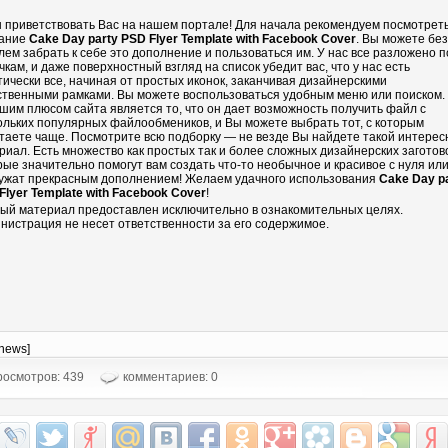
 приветствовать Вас на нашем портале! Для начала рекомендуем посмотрет
ание
Cake Day party PSD Flyer Template with Facebook Cover
. Вы можете без
лем забрать к себе это дополнение и пользоваться им. У нас все разложено п
чкам, и даже поверхностный взгляд на список убедит вас, что у нас есть
тически все, начиная от простых иконок, заканчивая дизайнерскими
ственными рамками. Вы можете воспользоваться удобным меню или поиском.
шим плюсом сайта является то, что он дает возможность получить файл с
ольких популярных файлообмеников, и Вы можете выбрать тот, с которым
таете чаще. Посмотрите всю подборку — не везде Вы найдете такой интере
риал. Есть множество как простых так и более сложных дизайнерских заготово
рые значительно помогут вам создать что-то необычное и красивое с нуля ил
ужат прекрасным дополнением! Желаем удачного использования
Cake Day p
Flyer Template with Facebook Cover
!
ый материал предоставлен исключительно в ознакомительных целях.
нистрация не несет ответственности за его содержимое.
-news]
осмотров: 439
комментариев: 0