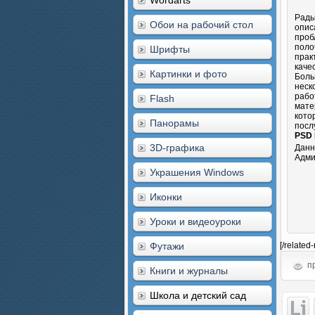
Wordarts
Рады
Обои на рабочий стол
опис
проб
поло
Шрифты
прак
каче
Картинки и фото
Боль
неск
рабо
Flash
мате
кото
Панорамы
посл
PSD 
3D-графика
Данн
Адми
Украшения Windows
Иконки
Уроки и видеоуроки
Футажи
[/related
пр
Книги и журналы
Школа и детский сад