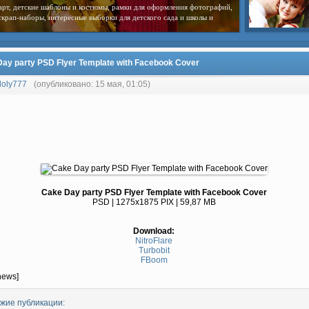
арт, детские шаблоны и костюмы, рамки для оформления фотографий,
скрап-наборы, интересные выборки для детского сада и школы и
ay party PSD Flyer Template with Facebook Cover
loly777
(опубликовано: 15 мая, 01:05)
Cake Day party PSD Flyer Template with Facebook Cover
PSD | 1275x1875 PIX | 59,87 MB
Download:
NitroFlare
Turbobit
FBoom
news]
жие публикации: