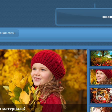
тная связь
о материала!