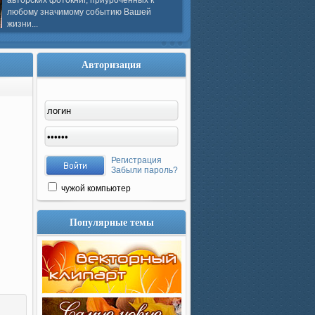
авторских фотокниг, приуроченных к
любому значимому событию Вашей
жизни...
Авторизация
Регистрация
Забыли пароль?
чужой компьютер
Популярные темы