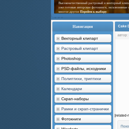
Высококачественный растровый и векторный клип
уже готовые авторские фотокниги, эксклюзивные 
многое другое
Перейти к выбору
Навигация
Cake D
автор:
Векторный клипарт
Растровый клипарт
Photoshop
PSD-файлы, исходники
Полиптихи, триптихи
Календари
Скрап-наборы
Рамки и скрап-странички
[related-
Фотокниги
Похо