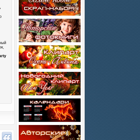
ь
о
сный
к,
и
arty