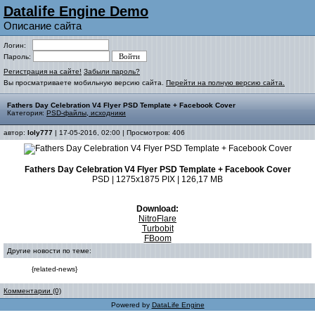
Datalife Engine Demo
Описание сайта
Логин:
Пароль:
Регистрация на сайте!
Забыли пароль?
Вы просматриваете мобильную версию сайта.
Перейти на полную версию сайта.
Fathers Day Celebration V4 Flyer PSD Template + Facebook Cover
Категория:
PSD-файлы, исходники
автор:
loly777
| 17-05-2016, 02:00 | Просмотров: 406
Fathers Day Celebration V4 Flyer PSD Template + Facebook Cover
PSD | 1275x1875 PIX | 126,17 MB
Download:
NitroFlare
Turbobit
FBoom
Другие новости по теме:
{related-news}
Комментарии (0)
Powered by
DataLife Engine