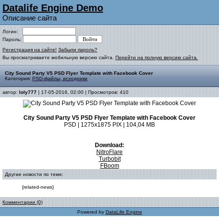
Datalife Engine Demo
Описание сайта
Логин:
Пароль:
Регистрация на сайте!
Забыли пароль?
Вы просматриваете мобильную версию сайта.
Перейти на полную версию сайта.
City Sound Party V5 PSD Flyer Template with Facebook Cover
Категория:
PSD-файлы, исходники
автор:
loly777
| 17-05-2016, 02:00 | Просмотров: 410
City Sound Party V5 PSD Flyer Template with Facebook Cover
PSD | 1275x1875 PIX | 104,04 MB
Download:
NitroFlare
Turbobit
FBoom
Другие новости по теме:
{related-news}
Комментарии (0)
Powered by
DataLife Engine