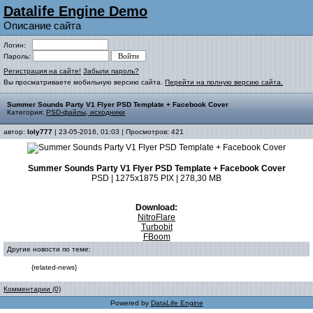
Datalife Engine Demo
Описание сайта
Логин:
Пароль:
Регистрация на сайте!
Забыли пароль?
Вы просматриваете мобильную версию сайта.
Перейти на полную версию сайта.
Summer Sounds Party V1 Flyer PSD Template + Facebook Cover
Категория:
PSD-файлы, исходники
автор:
loly777
| 23-05-2016, 01:03 | Просмотров: 421
Summer Sounds Party V1 Flyer PSD Template + Facebook Cover
PSD | 1275x1875 PIX | 278,30 MB
Download:
NitroFlare
Turbobit
FBoom
Другие новости по теме:
{related-news}
Комментарии (0)
Powered by
DataLife Engine