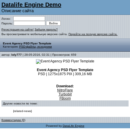
Datalife Engine Demo
Описание сайта
Логин:
Пароль:
Регистрация на сайте!
Забыли пароль?
Вы просматриваете мобильную версию сайта.
Перейти на полную версию сайта.
Event Agency PSD Flyer Template
Категория:
PSD-файлы, исходники
автор:
loly777
| 28-05-2016, 02:31 | Просмотров: 659
Event Agency PSD Flyer Template
PSD | 1275x1875 PIX | 309,16 MB
Download:
NitroFlare
Turbobit
FBoom
Другие новости по теме:
{related-news}
Комментарии (0)
Powered by
DataLife Engine