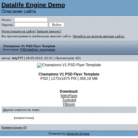
Datalife Engine Demo
Описание сайта
Логин:
Пароль:
Регистрация на сайте!
Забыли пароль?
Вы просматриваете мобильную версию сайта.
Перейти на полную версию сайта.
Champions V1 PSD Flyer Template
Категория:
PSD-файлы, исходники
автор:
loly777
| 28-05-2016, 02:31 | Просмотров: 451
Champions V1 PSD Flyer Template
PSD | 1275x1875 PIX | 366,18 MB
Download:
NitroFlare
Turbobit
FBoom
Другие новости по теме:
{related-news}
Комментарии (0)
Powered by
DataLife Engine