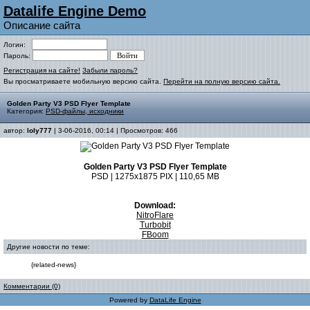
Datalife Engine Demo
Описание сайта
Логин:
Пароль:
Регистрация на сайте!
Забыли пароль?
Вы просматриваете мобильную версию сайта.
Перейти на полную версию сайта.
Golden Party V3 PSD Flyer Template
Категория:
PSD-файлы, исходники
автор:
loly777
| 3-06-2016, 00:14 | Просмотров: 466
Golden Party V3 PSD Flyer Template
PSD | 1275x1875 PIX | 110,65 MB
Download:
NitroFlare
Turbobit
FBoom
Другие новости по теме:
{related-news}
Комментарии (0)
Powered by
DataLife Engine